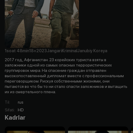
1soat
48min
18+
2023
Jangari
Kriminal
Janubiy Koreya
2017 год, Афганистан. 23 корейских туриста взяты в
заложники одной из самых опасных террористических
группировок мира. На спасение граждан отправлен
высокопоставленный дипломат вместе с профессиональным
переговорщиком. Рискуя собственными жизнями, они
пытаются во что бы то ни стало спасти заложников и вытащить
их из смертельного плена.
Til
:
rus
Sifati
:
HD
Kadrlar