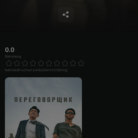
0.0
Baholang
Empty
1 Star
2 Stars
3 Stars
4 Stars
5 Stars
6 Stars
7 Stars
8 Stars
9 Stars
10 Stars
baholash uchun yulduzlarni to'ldiring