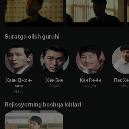
Suratga olish guruhi
Хван Джон-
Хён Бин
Кан Ги-ён
Пак Хё
мин
Aktyor
Aktyor
Akty
Aktyor
Rejissyorning boshqa ishlari