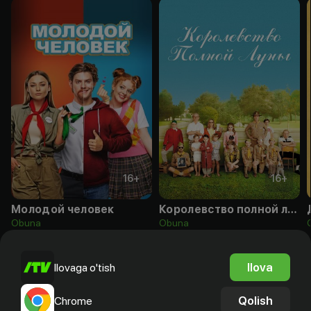
16
+
16
+
Молодой человек
Королевство полной луны
Obuna
Obuna
Ko`proq korsatish
Ilova
Ilovaga o'tish
Qolish
Chrome