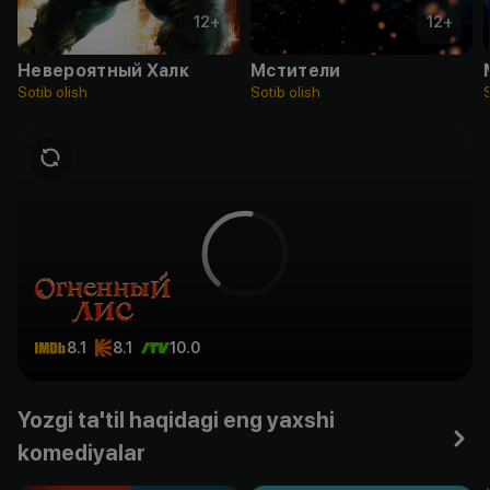
12
+
12
+
Невероятный Халк
Мстители
Sotib olish
Sotib olish
S
8.1
8.1
10.0
Yozgi ta'til haqidagi eng yaxshi
komediyalar