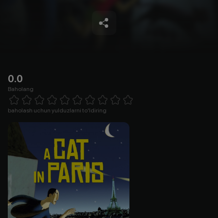
0.0
Baholang
Empty
1 Star
2 Stars
3 Stars
4 Stars
5 Stars
6 Stars
7 Stars
8 Stars
9 Stars
10 Stars
baholash uchun yulduzlarni to'ldiring