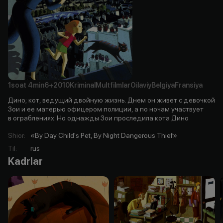
1soat
4min
6+
2010
Kriminal
Multfilmlar
Oilaviy
Belgiya
Fransiya
Дино; кот, ведущий двойную жизнь. Днем он живет с девочкой
Зои и ее матерью офицером полиции, а по ночам участвует
в ограблениях. Но однажды Зои проследила кота Дино
Shior
:
«By Day Child's Pet, By Night Dangerous Thief»
Til
:
rus
Kadrlar