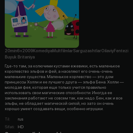
20min
6+
2009
Komediya
Multfilmlar
Sarguzashtlar
Oilaviy
Fentezi
Buyuk Britaniya
Где-то там, за колючими кустами ежевики, есть маленькое
королевство эльфов и фей, а населяют его очень-очень
маленькие существа. Маленькое корлевство — это дом
принцессы Холли и ее лучшего друга — эльфа Бена. Холли —
молодая фея, которая еще только учится правильно
использовать свои магические способности. Иногда ее
заклинания работают не совсем так, как надо. Бен, как и все
эльфы, не обладает магической силой, но зато он очень
хорошо умеет создавать вещи, особенно игрушки.
Til
:
rus
Sifati
:
HD