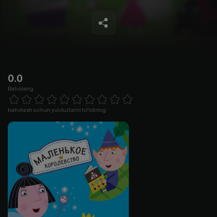
0.0
Baholang
Empty
1 Star
2 Stars
3 Stars
4 Stars
5 Stars
6 Stars
7 Stars
8 Stars
9 Stars
10 Stars
baholash uchun yulduzlarni to'ldiring