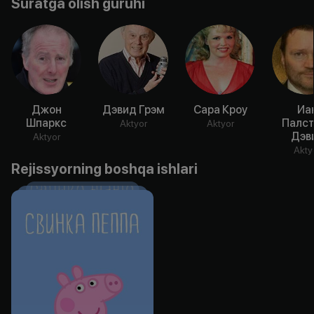
Suratga olish guruhi
Джон
Дэвид Грэм
Сара Кроу
Иа
Шпаркс
Палст
Aktyor
Aktyor
Дэв
Aktyor
Akty
Rejissyorning boshqa ishlari