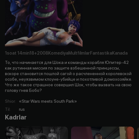
1soat
14min
18+
2008
Komediya
Multfilmlar
Fantastika
Kanada
То, что начинается для Шока и команды корабля Юпитер-42
как рутинная миссия по защите взбешенной принцессы,
вскоре становится пошлой сагой о расчлененной королевской
особе, неуязвимом клоуне-убийце и похотливой домохозяйке.
Что же такое страшное совершил Шок, чтобы вызвать на свою
голову гнев Бобо?
Shior
:
«Star Wars meets South Park»
Til
:
rus
Kadrlar