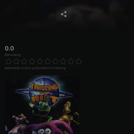
0.0
Baholang
Empty
1 Star
2 Stars
3 Stars
4 Stars
5 Stars
6 Stars
7 Stars
8 Stars
9 Stars
10 Stars
baholash uchun yulduzlarni to'ldiring