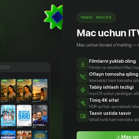
х, кто видит книгу!»
YANGI · MACOS
Mac uchun iT
Mac uchun ilovani o'rnating — 
Filmlarni yuklab oling
Filmlar va seriallarni Mac'in
Oflayn tomosha qiling
Internetsiz ham tomosha qil
Tabiiy ishlash tezligi
macOS uchun yaratilgan silliq
Tiniq 4K sifat
HDR qo'llab-quvvatlashi bilan
оника
Сергей
Ефим
Алексей
Tasvir ustida tasvir
адская
Калашников
Шифрин
Золотовицкий
Ishlаб turib ham tomosha qil
tyor
Aktyor
Aktyor
Aktyor
Mac uc