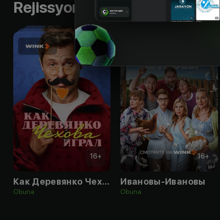
Rejissyorning boshqa ishlari
16
+
16
+
Как Деревянко Чехова играл
Ивановы-Ивановы
Obuna
Obuna