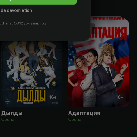
da davom etish
ud · macOS 12 yoki yangiroq
16
+
16
+
Дылды
Адаптация
Obuna
Obuna