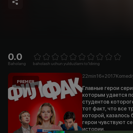
0.0
Empty
1 Star
2 Stars
3 Stars
4 Stars
5 Stars
6 Stars
7 Stars
8 Stars
9 Stars
10 Stars
Baholang
baholash uchun yulduzlarni to'ldiring
22min
16+
2017
Komedi
Главные герои сер
которым удается п
студентов которог
тот факт, что все 
которой, казалось 
герои чувствуют се
истории.