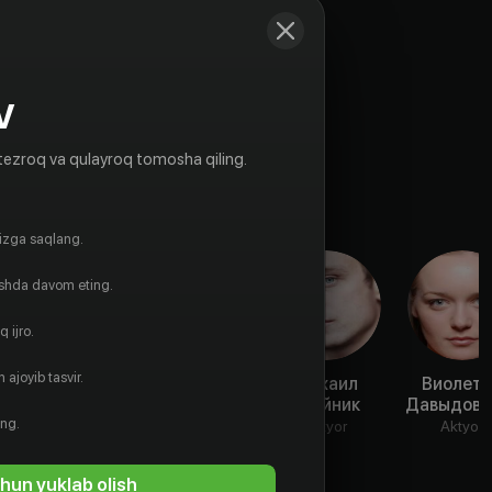
V
tezroq va qulayroq tomosha qiling.
gizga saqlang.
ishda davom eting.
 ijro.
 ajoyib tasvir.
Полина
Александра
Михаил
Виолет
Пушкарук
Бортич
Тройник
Давыдовс
ing.
Aktyor
Aktyor
Aktyor
Aktyor
hun yuklab olish