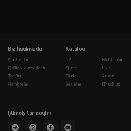
Biz haqimizda
Katalog
Kontaktlar
TV
Multfilmlar
Qo'llab-quvvatlash
Sport
Live
Tariflar
Filmlar
Anime
Hamkorlar
Seriallar
iTrack.uz
Ijtimoiy tarmoqlar