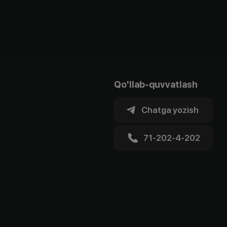
Qo'llab-quvvatlash
Chatga yozish
71-202-4-202