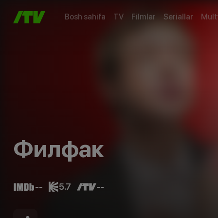
Bosh sahifa
TV
Filmlar
Seriallar
Mult
Филфак
--
5.7
--