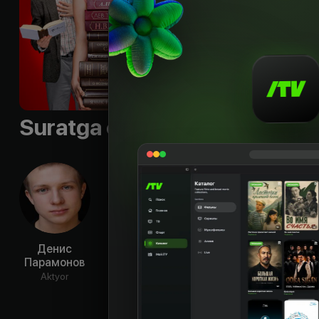
Shior
:
«Сериал про те
Til
:
rus
Sifati
:
HD
Suratga olish guruhi
Денис
Алексей
Елена
Вер
Парамонов
Литвиненко
Коренева
Верн
Aktyor
Aktyor
Aktyor
Ak