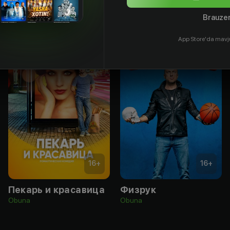
Brauzer
App Store'da mavj
16
+
16
+
Пекарь и красавица
Физрук
Obuna
Obuna