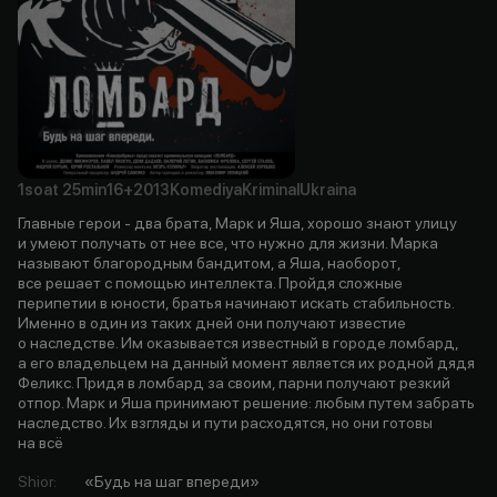
1soat
25min
16+
2013
Komediya
Kriminal
Ukraina
Главные герои - два брата, Марк и Яша, хорошо знают улицу
и умеют получать от нее все, что нужно для жизни. Марка
называют благородным бандитом, а Яша, наоборот,
все решает с помощью интеллекта. Пройдя сложные
перипетии в юности, братья начинают искать стабильность.
Именно в один из таких дней они получают известие
о наследстве. Им оказывается известный в городе ломбард,
а его владельцем на данный момент является их родной дядя
Феликс. Придя в ломбард за своим, парни получают резкий
отпор. Марк и Яша принимают решение: любым путем забрать
наследство. Их взгляды и пути расходятся, но они готовы
на всё
Shior
:
«Будь на шаг впереди»