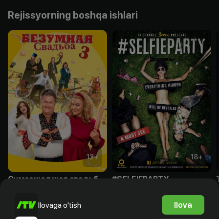
Rejissyorning boshqa ishlari
12
+
18
+
Сумасшедшая свадьба 3
#SELFIEPARTY
Obuna
Obuna
Ilova
Ilovaga o'tish