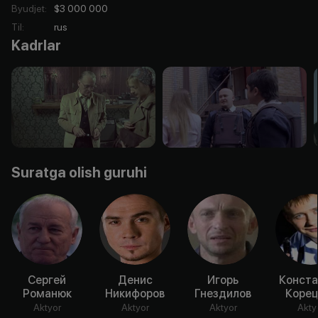
Byudjet
:
$3 000 000
Til
:
rus
Kadrlar
Suratga olish guruhi
Сергей
Денис
Игорь
Конста
Романюк
Никифоров
Гнездилов
Корец
Aktyor
Aktyor
Aktyor
Akty