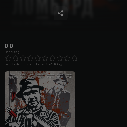
0.0
Baholang
Empty
1 Star
2 Stars
3 Stars
4 Stars
5 Stars
6 Stars
7 Stars
8 Stars
9 Stars
10 Stars
baholash uchun yulduzlarni to'ldiring