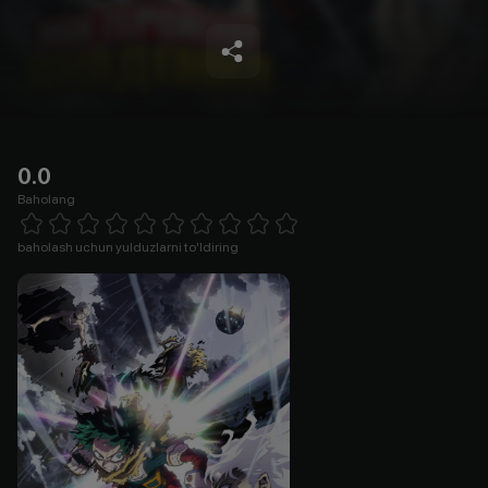
0.0
Baholang
Empty
1 Star
2 Stars
3 Stars
4 Stars
5 Stars
6 Stars
7 Stars
8 Stars
9 Stars
10 Stars
baholash uchun yulduzlarni to'ldiring