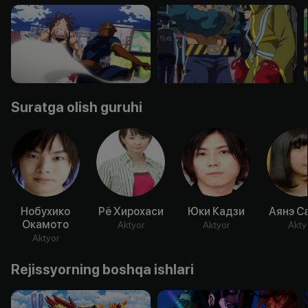
Suratga olish guruhi
Нобухико
Рё Хирохаси
Юки Кадзи
Аянэ С
Окамото
Aktyor
Aktyor
Akty
Aktyor
Rejissyorning boshqa ishlari