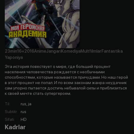
23min
16+
2016
Anime
Jangari
Komediya
Multfilmlar
Fantastika
Yaponiya
Эта история повествует о мире, где больший процент
населения человечества рождается с необычными
способностями, которые называется причудами. Но наш герой
в этот процент не попал. И по всем законам жанра неудачник
сам упорно пытается достичь небывалой силы и приблизиться
к своей мечте стать супергероем.
Til
:
rus, ja
Subtitr
:
rus
Sifati
:
HD
Kadrlar