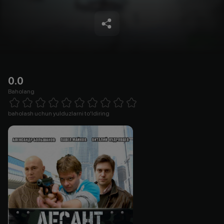
0.0
Baholang
Empty
1 Star
2 Stars
3 Stars
4 Stars
5 Stars
6 Stars
7 Stars
8 Stars
9 Stars
10 Stars
baholash uchun yulduzlarni to'ldiring