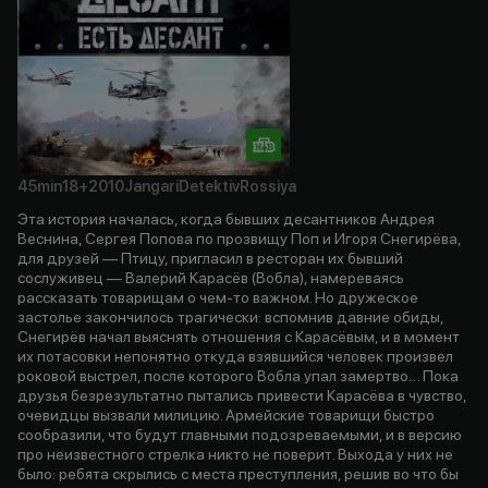
45min
18+
2010
Jangari
Detektiv
Rossiya
Эта история началась, когда бывших десантников Андрея
Веснина, Сергея Попова по прозвищу Поп и Игоря Снегирёва,
для друзей — Птицу, пригласил в ресторан их бывший
сослуживец — Валерий Карасёв (Вобла), намереваясь
рассказать товарищам о чем-то важном. Но дружеское
застолье закончилось трагически: вспомнив давние обиды,
Снегирёв начал выяснять отношения с Карасёвым, и в момент
их потасовки непонятно откуда взявшийся человек произвел
роковой выстрел, после которого Вобла упал замертво… Пока
друзья безрезультатно пытались привести Карасёва в чувство,
очевидцы вызвали милицию. Армейские товарищи быстро
сообразили, что будут главными подозреваемыми, и в версию
про неизвестного стрелка никто не поверит. Выхода у них не
было: ребята скрылись с места преступления, решив во что бы