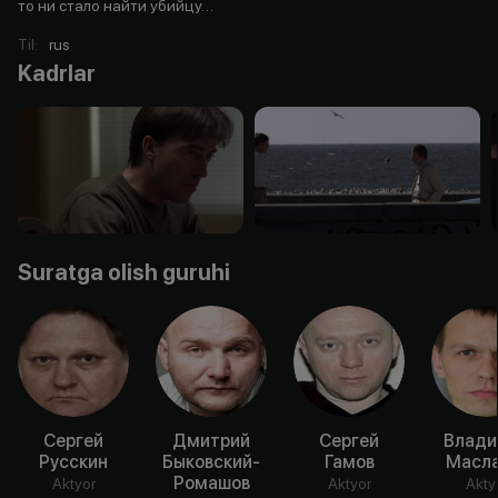
то ни стало найти убийцу…
Til
:
rus
Kadrlar
Suratga olish guruhi
Сергей
Дмитрий
Сергей
Влади
Русскин
Быковский-
Гамов
Масла
Ромашов
Aktyor
Aktyor
Akty