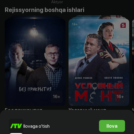
Aktyor
Rejissyorning boshqa ishlari
16
+
16
+
Без прикрытия
Условный мент
Obuna
Bepul
Ilova
Ilovaga o'tish