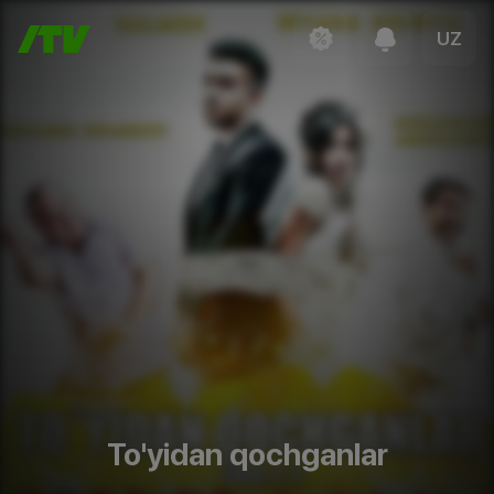
UZ
To'yidan qochganlar