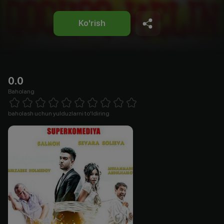
Ko'rish
0.0
Baholang
Empty
1 Star
2 Stars
3 Stars
4 Stars
5 Stars
6 Stars
7 Stars
8 Stars
9 Stars
10 Stars
baholash uchun yulduzlarni to'ldiring