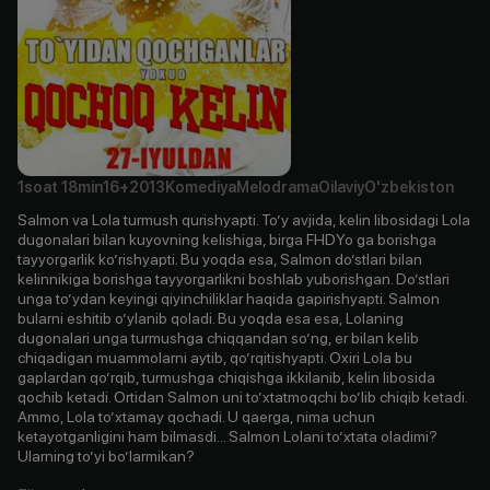
1soat
18min
16+
2013
Komediya
Melodrama
Oilaviy
O'zbekiston
Salmon va Lola turmush qurishyapti. Toʼy avjida, kelin libosidagi Lola
dugonalari bilan kuyovning kelishiga, birga FHDYo ga borishga
tayyorgarlik koʼrishyapti. Bu yoqda esa, Salmon doʼstlari bilan
kelinnikiga borishga tayyorgarlikni boshlab yuborishgan. Doʼstlari
unga toʼydan keyingi qiyinchiliklar haqida gapirishyapti. Salmon
bularni eshitib oʼylanib qoladi. Bu yoqda esa esa, Lolaning
dugonalari unga turmushga chiqqandan soʼng, er bilan kelib
chiqadigan muammolarni aytib, qoʼrqitishyapti. Oxiri Lola bu
gaplardan qoʼrqib, turmushga chiqishga ikkilanib, kelin libosida
qochib ketadi. Ortidan Salmon uni toʼxtatmoqchi boʼlib chiqib ketadi.
Аmmo, Lola toʼxtamay qochadi. U qaerga, nima uchun
ketayotganligini ham bilmasdi... Salmon Lolani toʼxtata oladimi?
Ularning toʼyi boʼlarmikan?