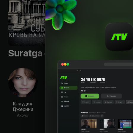
их в жестокую бор
городке, располож
Til
:
rus
Sifati
:
HD
Suratga olish guruhi
Клаудия
Филиппо
Алессандро
Фран
Джерини
Нигро
Борги
Акв
Aktyor
Aktyor
Aktyor
Ak