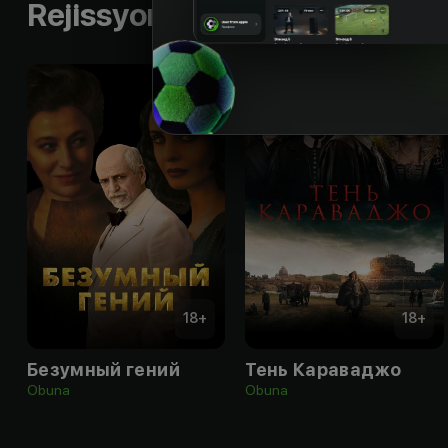
Rejissyorning boshqa ishlari
18
+
18
+
Безумный гений
Тень Караваджо
Obuna
Obuna