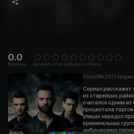
0.0
Empty
1 Star
2 Stars
3 Stars
4 Stars
5 Stars
6 Stars
7 Stars
8 Stars
9 Stars
10 Stars
Baholang
baholash uchun yulduzlarni to'ldiring
53min
18+
2017
Jangari
Сериал расскажет 
из старейших район
считался одним из 
процветала торговл
улицах нередко пр
криминальных груп
амбициозных парней