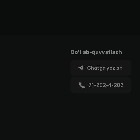
Qo'llab-quvvatlash
Chatga yozish
71-202-4-202