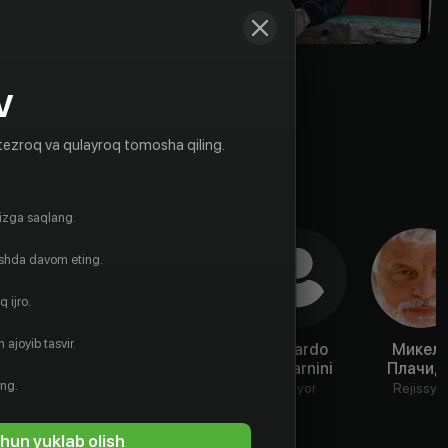
V
tezroq va qulayroq tomosha qiling.
gizga saqlang.
ishda davom eting.
 ijro.
 ajoyib tasvir.
Джакомо
Manuel Rulli
Eduardo
Микел
Феррара
Valdarnini
Плачид
Aktyor
ing.
Aktyor
Aktyor
Rejissyo
hun yuklab olish