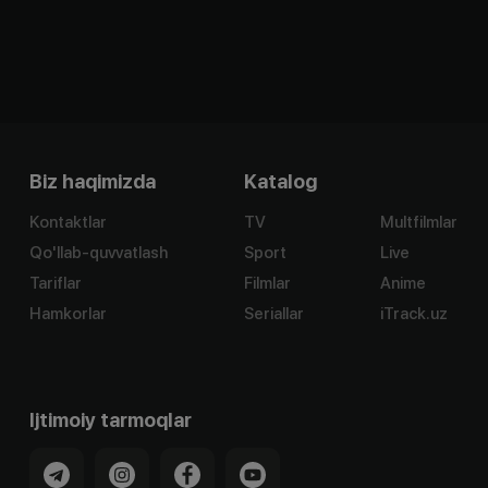
Biz haqimizda
Katalog
Kontaktlar
TV
Multfilmlar
Qo'llab-quvvatlash
Sport
Live
Tariflar
Filmlar
Anime
Hamkorlar
Seriallar
iTrack.uz
Ijtimoiy tarmoqlar