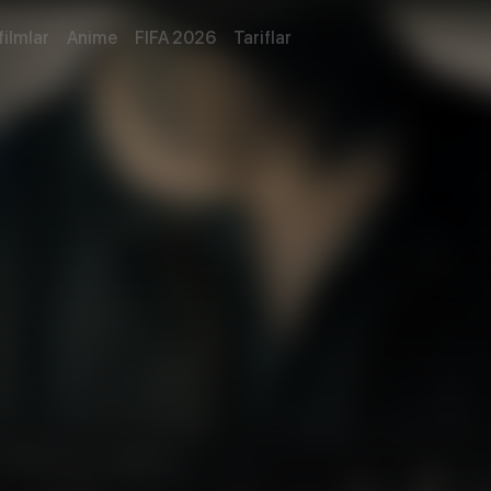
filmlar
Anime
FIFA 2026
Tariflar