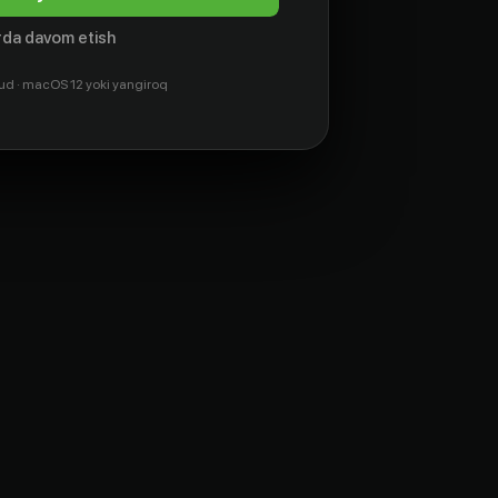
da davom etish
ud · macOS 12 yoki yangiroq