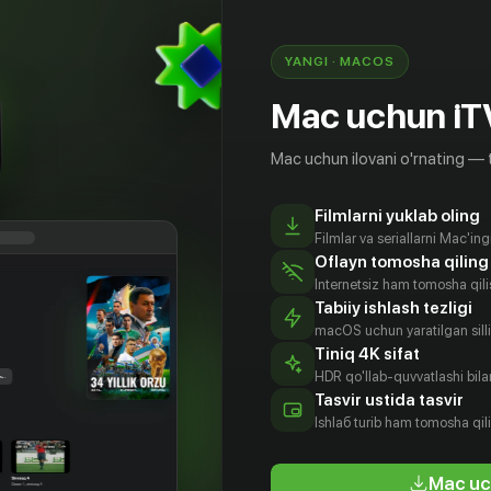
ьбу за землю в небольшом приморском
енном недалеко от Рима.
YANGI · MACOS
Mac uchun iT
Mac uchun ilovani o'rnating — 
Filmlarni yuklab oling
Filmlar va seriallarni Mac'in
Oflayn tomosha qiling
Internetsiz ham tomosha qil
Tabiiy ishlash tezligi
macOS uchun yaratilgan silliq
Tiniq 4K sifat
HDR qo'llab-quvvatlashi bilan
ческо
Emmanuele
Daniele
Адамо
Tasvir ustida tasvir
ароли
Aita
Amendola
Дионизи
Ishlаб turib ham tomosha qil
tyor
Aktyor
Aktyor
Aktyor
Mac uc