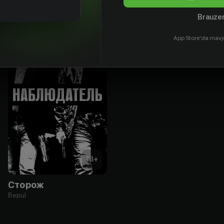
Brauzer
App Store'da mavj
18
+
Сторож
Bepul