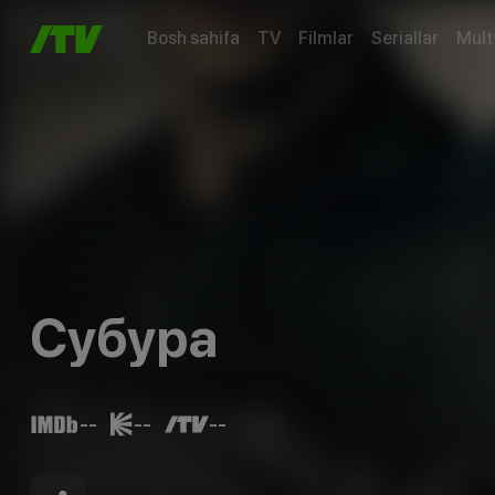
Bosh sahifa
TV
Filmlar
Seriallar
Mult
Субура
--
--
--