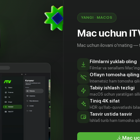
YANGI · MACOS
Mac uchun iT
Mac uchun ilovani o'rnating — 
Filmlarni yuklab oling
Filmlar va seriallarni Mac'in
Oflayn tomosha qiling
Internetsiz ham tomosha qil
Tabiiy ishlash tezligi
macOS uchun yaratilgan silliq
Tiniq 4K sifat
HDR qo'llab-quvvatlashi bilan
уард
Tasvir ustida tasvir
нский
Ishlаб turib ham tomosha qil
arist
Mac uc