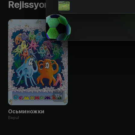
Rejissyorning boshqa ishlari
12
+
Осьминожки
Bepul