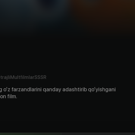
rajli
Multfilmlar
SSSR
 o’z farzandlarini qanday adashtirib qo’yishgani
on film.