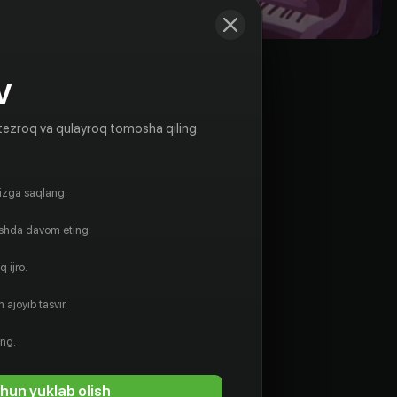
V
tezroq va qulayroq tomosha qiling.
gizga saqlang.
ishda davom eting.
 ijro.
 ajoyib tasvir.
ing.
hun yuklab olish