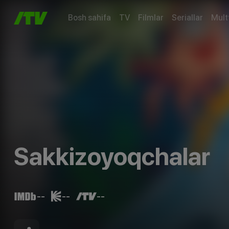
Bosh sahifa
TV
Filmlar
Seriallar
Mult
Sakkizoyoqchalar
--
--
--