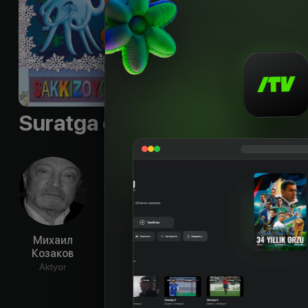
Suratga olish guruhi
Михаил
Клара
Раса
Эд
Козаков
Румянова
Страутмане
Успе
Aktyor
Aktyor
Rejissyor
Ssen