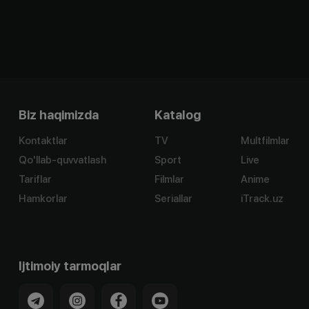
Biz haqimizda
Katalog
Kontaktlar
TV
Multfilmlar
Qo'llab-quvvatlash
Sport
Live
Tariflar
Filmlar
Anime
Hamkorlar
Seriallar
iTrack.uz
Ijtimoiy tarmoqlar