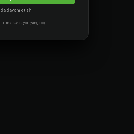
da davom etish
ud · macOS 12 yoki yangiroq