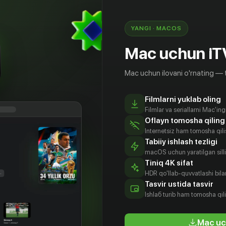
ой королеве-воительнице Брунхильде.
сага мира»
YANGI · MACOS
Mac uchun iT
Mac uchun ilovani o'rnating — 
Filmlarni yuklab oling
Filmlar va seriallarni Mac'in
Oflayn tomosha qiling
Internetsiz ham tomosha qil
Tabiiy ishlash tezligi
macOS uchun yaratilgan silliq
Tiniq 4K sifat
HDR qo'llab-quvvatlashi bilan
с фон
Сэмюэл Уэст
Алисия Уитт
Мави
Tasvir ustida tasvir
дов
Хёрбигер
Aktyor
Aktyor
Ishlаб turib ham tomosha qil
tyor
Aktyor
Mac uc