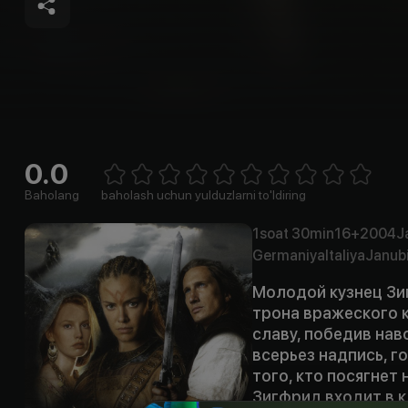
0.0
Empty
1 Star
2 Stars
3 Stars
4 Stars
5 Stars
6 Stars
7 Stars
8 Stars
9 Stars
10 Stars
Baholang
baholash uchun yulduzlarni to'ldiring
1soat
30min
16+
2004
J
Germaniya
Italiya
Janubi
Молодой кузнец Зиг
трона вражеского к
славу, победив нав
всерьез надпись, г
того, кто посягнет
Зигфрид входит в 