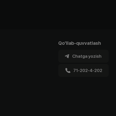
Qo'llab-quvvatlash
Chatga yozish
71-202-4-202