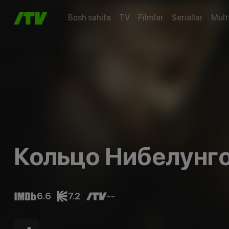
Bosh sahifa
TV
Filmlar
Seriallar
Mult
Кольцо Нибелунг
6.6
7.2
--