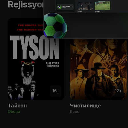
Rejissyorning boshqa ishlari
16
+
12
+
Тайсон
Чистилище
Obuna
Bepul