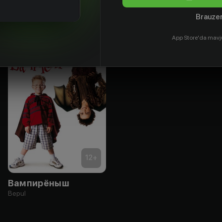
Brauzer
App Store'da mavj
12
+
Вампирёныш
Bepul