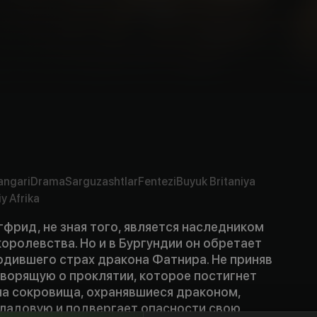
angari
Drama
Sarguzashtlar
Fentezi
Buyuk Britaniya
y Afrika
фрид, не зная того, является наследником
оролевства. Но и в Бургундии он обретает
одившего страх дракона Фатнира. Не приняв
оворящую о проклятии, которое постигнет
 на сокровища, охранявшиеся драконом,
кладовую и подвергает опасности свою