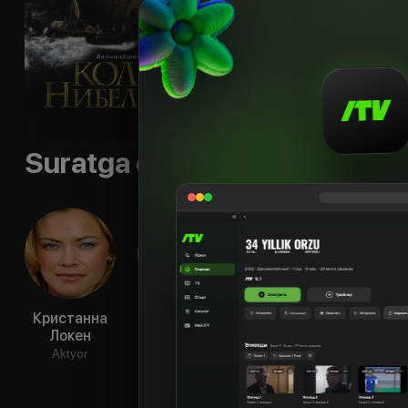
любовь к прекрасн
Shior
:
«Величайшая 
Til
:
rus, eng
Sifati
:
HD
Suratga olish guruhi
Кристанна
Роберт
Джулиан
Мак
Локен
Паттинсон
Сэндс
Сю
Aktyor
Aktyor
Aktyor
Ak