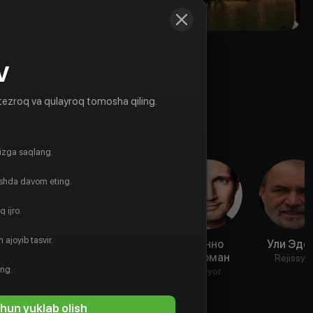
V
tezroq va qulayroq tomosha qiling.
gizga saqlang.
ishda davom eting.
 ijro.
 ajoyib tasvir.
Алетта
Шон Хиггс
Бенно
Ули Эде
Безуиденхут
Фюрман
Aktyor
Rejissyo
ing.
Aktyor
Aktyor
hun yuklab olish