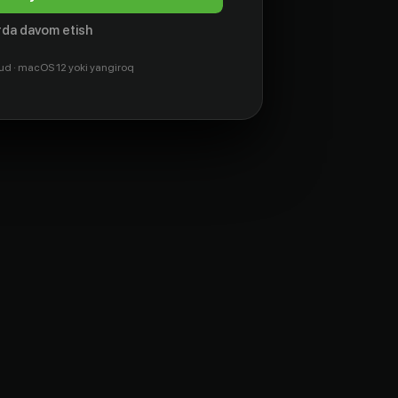
da davom etish
ud · macOS 12 yoki yangiroq