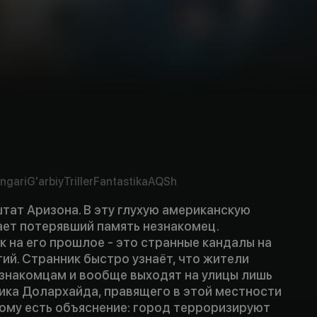
ngari
G'arbiy
Triller
Fantastika
AQSh
тат Аризона. В эту глухую американскую
ет потерявший память незнакомец.
 на его прошлое - это странные кандалы на
тий. Странник быстро узнаёт, что жители
езнакомцам и вообще выходят на улицы лишь
ика Долархайда, правящего в этой местности
тому есть объяснение: город терроризируют