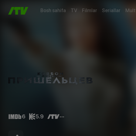
Bosh sahifa
TV
Filmlar
Seriallar
Mult
6
5.9
--