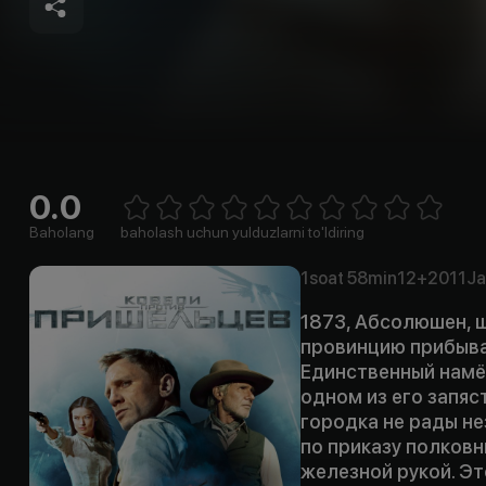
0.0
Empty
1 Star
2 Stars
3 Stars
4 Stars
5 Stars
6 Stars
7 Stars
8 Stars
9 Stars
10 Stars
Baholang
baholash uchun yulduzlarni to'ldiring
1soat
58min
12+
2011
Ja
1873, Абсолюшен, ш
провинцию прибыва
Единственный намёк
одном из его запяс
городка не рады н
по приказу полковн
железной рукой. Э