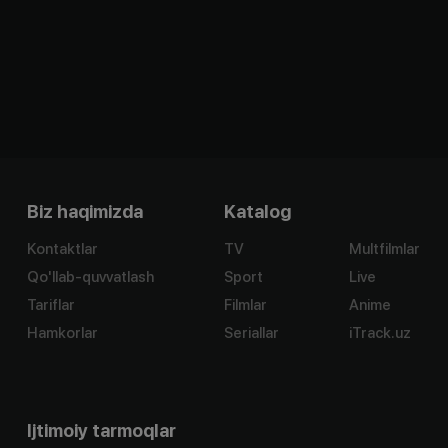
Biz haqimizda
Katalog
Kontaktlar
TV
Multfilmlar
Qo'llab-quvvatlash
Sport
Live
Tariflar
Filmlar
Anime
Hamkorlar
Seriallar
iTrack.uz
Ijtimoiy tarmoqlar