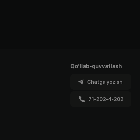
Qo'llab-quvvatlash
Chatga yozish
71-202-4-202