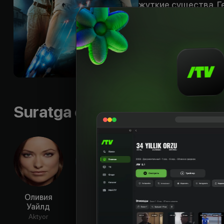
жуткие существа. Г
что помочь несчаст
Shior
:
«First contac
Byudjet
:
$163 млн
Til
:
rus, eng
Subtitr
:
rus, rus, eng
Sifati
:
HD
Suratga olish guruhi
Оливия
Сэм Рокуэлл
Пол Дано
Хар
Уайлд
Ф
Aktyor
Aktyor
Aktyor
Ak