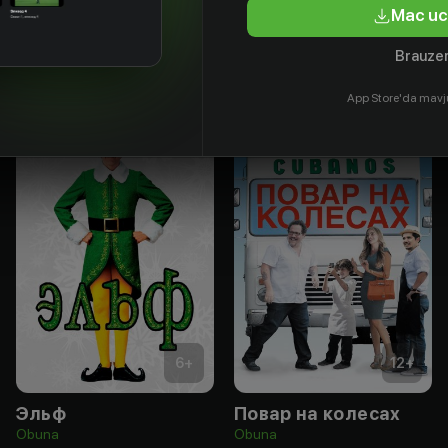
Mac uc
Brauzer
App Store'da mavj
6
+
12
+
Эльф
Повар на колесах
Obuna
Obuna