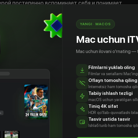
ерой постепенно вспоминает себя и понимает,
ным только в его силах
t. Last stand»
YANGI · MACOS
Mac uchun iT
Mac uchun ilovani o'rnating — 
Filmlarni yuklab oling
Filmlar va seriallarni Mac'in
Oflayn tomosha qiling
Internetsiz ham tomosha qil
Tabiiy ishlash tezligi
macOS uchun yaratilgan silliq
Tiniq 4K sifat
HDR qo'llab-quvvatlashi bilan
Tasvir ustida tasvir
рисон
Дэниэл
Ноа Рингер
Адам Бич
Ishlаб turib ham tomosha qil
орд
Крэйг
Aktyor
Aktyor
tyor
Aktyor