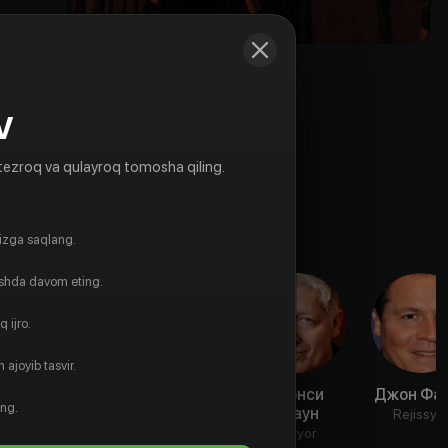
V
tezroq va qulayroq tomosha qiling.
gizga saqlang.
ishda davom eting.
 ijro.
 ajoyib tasvir.
Кит
Рауль Макс
Клэнси
Джон Фа
ing.
Кэрредин
Трухильо
Браун
Rejissyo
Aktyor
Aktyor
Aktyor