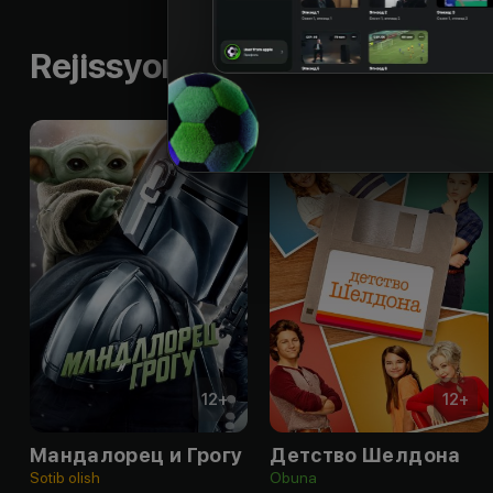
Rejissyorning boshqa ishlari
12
+
12
+
Мандалорец и Грогу
Детство Шелдона
Sotib olish
Obuna