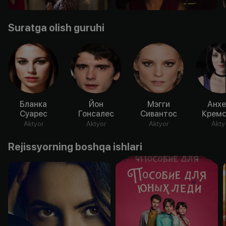
Suratga olish guruhi
Бланка
Йон
Мэгги
Анхе
Суарес
Гонсалес
Сивантос
Кремо
Aktyor
Aktyor
Aktyor
Akty
Rejissyorning boshqa ishlari