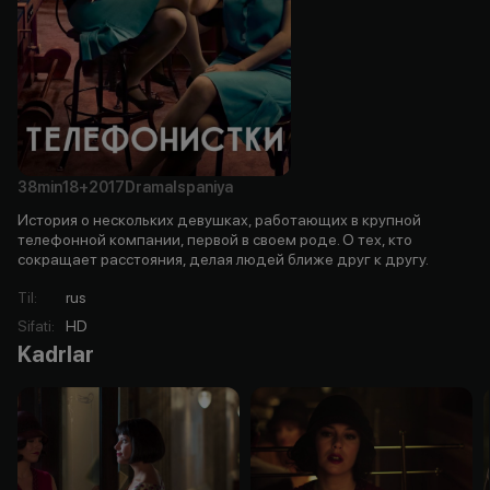
38min
18+
2017
Drama
Ispaniya
История о нескольких девушках, работающих в крупной
телефонной компании, первой в своем роде. О тех, кто
сокращает расстояния, делая людей ближе друг к другу.
Til
:
rus
Sifati
:
HD
Kadrlar