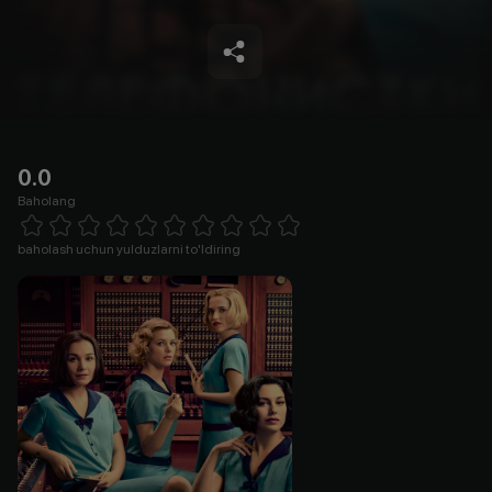
0.0
Baholang
Empty
1 Star
2 Stars
3 Stars
4 Stars
5 Stars
6 Stars
7 Stars
8 Stars
9 Stars
10 Stars
baholash uchun yulduzlarni to'ldiring