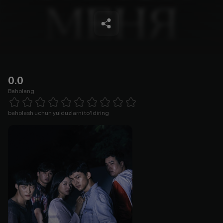
0.0
Baholang
Empty
1 Star
2 Stars
3 Stars
4 Stars
5 Stars
6 Stars
7 Stars
8 Stars
9 Stars
10 Stars
baholash uchun yulduzlarni to'ldiring