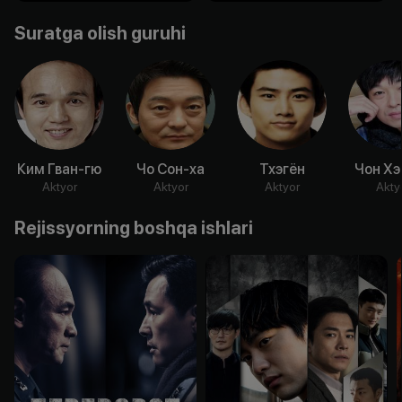
Suratga olish guruhi
Ким Гван-гю
Чо Сон-ха
Тхэгён
Чон Хэ
Aktyor
Aktyor
Aktyor
Akty
Rejissyorning boshqa ishlari