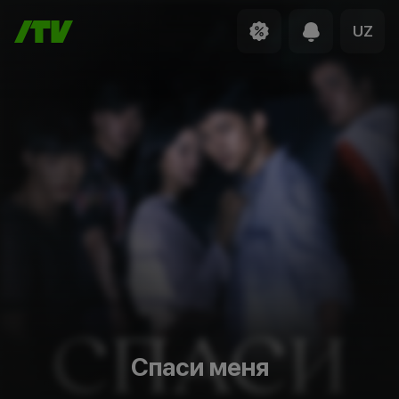
UZ
Спаси меня