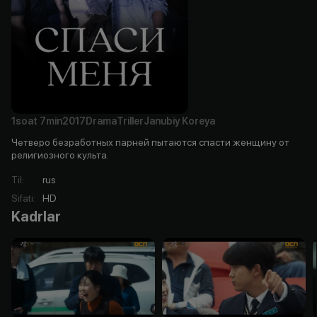
1soat
7min
2017
Drama
Triller
Janubiy Koreya
Четверо безработных парней пытаются спасти женщину от
религиозного культа.
Til
:
rus
Sifati
:
HD
Kadrlar