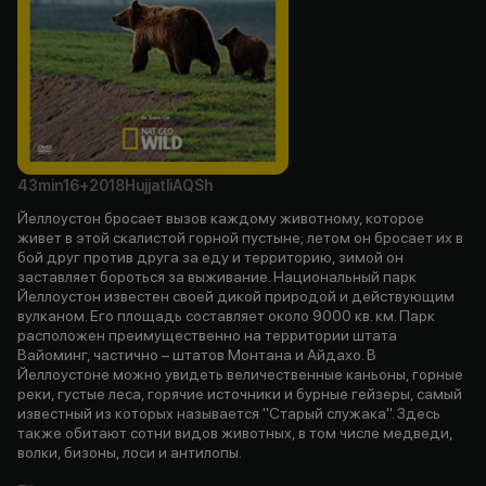
43min
16+
2018
Hujjatli
AQSh
Йеллоустон бросает вызов каждому животному, которое
живет в этой скалистой горной пустыне; летом он бросает их в
бой друг против друга за еду и территорию, зимой он
заставляет бороться за выживание. Национальный парк
Йеллоустон известен своей дикой природой и действующим
вулканом. Его площадь составляет около 9000 кв. км. Парк
расположен преимущественно на территории штата
Вайоминг, частично – штатов Монтана и Айдахо. В
Йеллоустоне можно увидеть величественные каньоны, горные
реки, густые леса, горячие источники и бурные гейзеры, самый
известный из которых называется "Старый служака". Здесь
также обитают сотни видов животных, в том числе медведи,
волки, бизоны, лоси и антилопы.