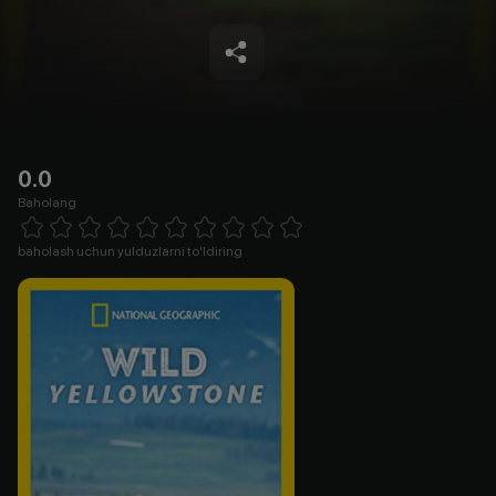
0.0
Baholang
Empty
1 Star
2 Stars
3 Stars
4 Stars
5 Stars
6 Stars
7 Stars
8 Stars
9 Stars
10 Stars
baholash uchun yulduzlarni to'ldiring