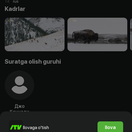
Til
:
rus
Kadrlar
Suratga olish guruhi
Джо
Кеннеди
Rejissyor
Ilova
Ilovaga o'tish