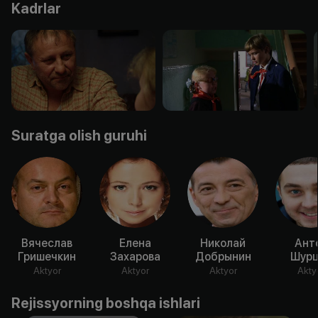
Kadrlar
Suratga olish guruhi
Вячеслав
Елена
Николай
Ант
Гришечкин
Захарова
Добрынин
Шурц
Aktyor
Aktyor
Aktyor
Akty
Rejissyorning boshqa ishlari