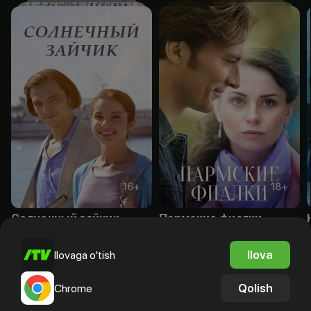
16
+
18
+
Солнечный зайчик
Пармские фиалки
Obuna
Obuna
Ilova
Ilovaga o'tish
Qolish
Chrome