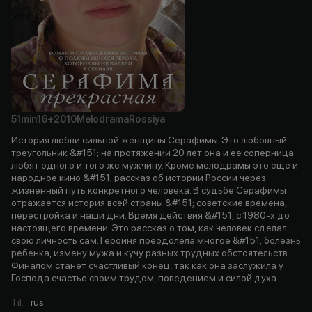
51min
16+
2010
Melodrama
Rossiya
История любви сильной женщины Серафимы. Это любовный
треугольник &#151; на протяжении 20 лет она и ее соперница
любят одного и того же мужчину. Кроме мелодрамы это еще и
народное кино &#151; рассказ об истории России через
жизненный путь конкретного человека. В судьбе Серафимы
отражается история всей страны &#151; советские времена,
перестройка и наши дни. Время действия &#151; с 1980-х до
настоящего времени. Это рассказ о том, как человек сделал
свою личность сам. Героиня преодолела многое &#151; болезнь
ребенка, измену мужа и кучу разных трудных обстоятельств.
Финалом станет счастливый конец, так как она заслужила у
Господа счастье своим трудом, поведением и силой духа.
Til
:
rus