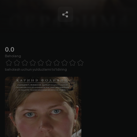
0.0
Baholang
Empty
1 Star
2 Stars
3 Stars
4 Stars
5 Stars
6 Stars
7 Stars
8 Stars
9 Stars
10 Stars
baholash uchun yulduzlarni to'ldiring