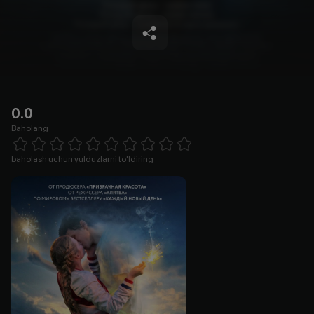
0.0
Baholang
Empty
1 Star
2 Stars
3 Stars
4 Stars
5 Stars
6 Stars
7 Stars
8 Stars
9 Stars
10 Stars
baholash uchun yulduzlarni to'ldiring