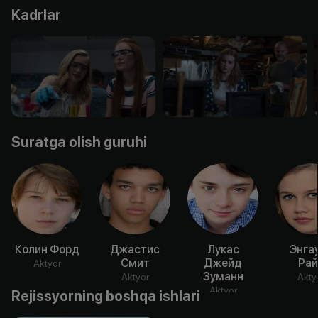
Kadrlar
Suratga olish guruhi
Колин Форд
Джастис
Лукас
Энга
Смит
Джейд
Рай
Aktyor
Зуманн
Aktyor
Akty
Aktyor
Rejissyorning boshqa ishlari