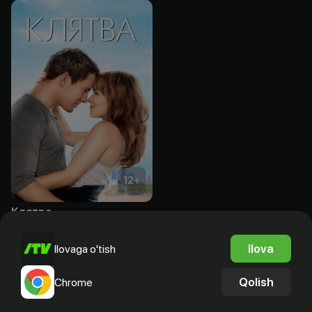
12
+
Клятва
Bepul
Ilova
Ilovaga o'tish
Qolish
Chrome