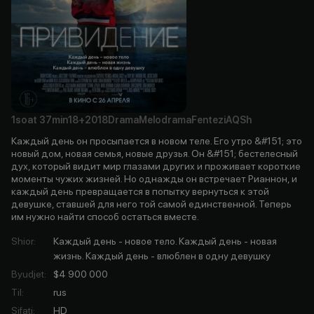
1soat
37min
18+
2018
Drama
Melodrama
Fentezi
AQSh
Каждый день он просыпается в новом теле. Его утро &#151; это
новый дом, новая семья, новые друзья. Он &#151; бестелесный
дух, который видит мир глазами других и проживает короткие
моменты чужих жизней. Но однажды он встречает Рианнон, и
каждый день превращается в попытку вернуться к этой
девушке, ставшей для него той самой единственной. Теперь
им нужно найти способ остаться вместе.
Shior
:
Каждый день - новое тело. Каждый день - новая
жизнь. Каждый день - влюблен в одну девушку
Byudjet
:
$4 900 000
Til
:
rus
Sifati
:
HD