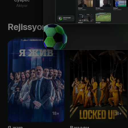
Aktyor
Aktyor
Aktyor
Ak
Rejissyorning boshqa ishlari
18
+
18
+
Я жив
Визави