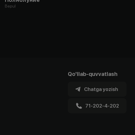
Bepul
Qo'llab-quvvatlash
Chatga yozish
71-202-4-202