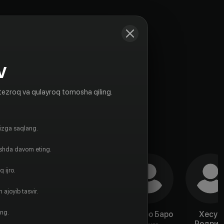
V
tezroq va qulayroq tomosha qiling.
gizga saqlang.
ishda davom eting.
 ijro.
 ajoyib tasvir.
ing.
Рауль
Луис Мерло
Ампаро Баро
Хесус
Фернандез
Родриг
Aktyor
Aktyor