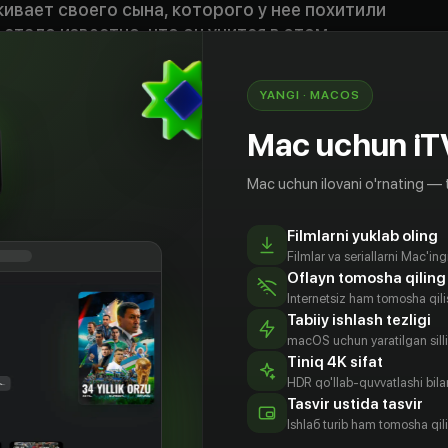
кивает своего сына, которого у нее похитили
 стало известно, что он учится в этом
котором расположена школа-интернат, таит в
ок: таинственным образом оттуда исчезают
YANGI · MACOS
 мифическими животными, а ночью там
е немыслимые вещи…
Mac uchun iT
Mac uchun ilovani o'rnating — 
Filmlarni yuklab oling
Filmlar va seriallarni Mac'in
Oflayn tomosha qiling
Internetsiz ham tomosha qil
Tabiiy ishlash tezligi
macOS uchun yaratilgan silliq
Tiniq 4K sifat
HDR qo'llab-quvvatlashi bilan
Tasvir ustida tasvir
Ishlаб turib ham tomosha qil
тиньо
Даниэль
Элена
Марта Торне
вас
Ретуэрта
Фуриасе
Aktyor