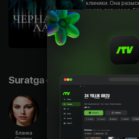
клиники. Она разыс
много лет назад. Ей
интернате. Лес, в 
себе немало загад
люди, лес населен
происходят и вовс
Til
:
rus, spa
Subtitr
:
eng
Sifati
:
HD
Suratga olish guruhi
Бланка
Ана де
Йон
Мар
Суарес
Армас
Гонсалес
Ри