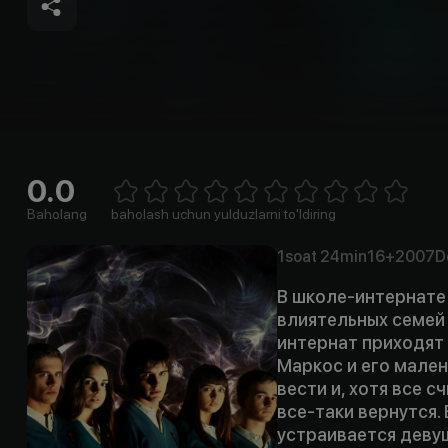
0.0
Empty
1 Star
2 Stars
3 Stars
4 Stars
5 Stars
6 Stars
7 Stars
8 Stars
9 Stars
10 Stars
Baholang
baholash uchun yulduzlarni to'ldiring
1soat
24min
16+
2007
D
В школе-интернате
влиятельных семей 
интернат приходят
Маркос и его мален
вести и, хотя все с
все-таки вернутся.
устраивается деву