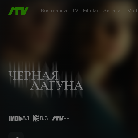
Bosh sahifa
TV
Filmlar
Seriallar
Mult
8.1
8.3
--