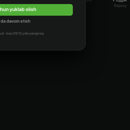
Aktyor
Rejissyo
hun yuklab olish
da davom etish
ud · macOS 12 yoki yangiroq