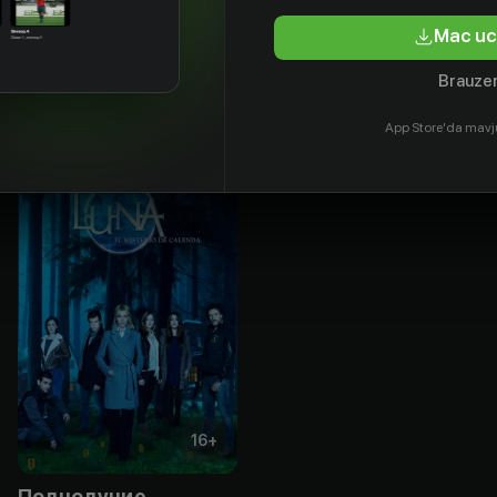
tyor
Aktyor
Aktyor
Mac uc
Brauzer
App Store'da mavj
16
+
Полнолуние