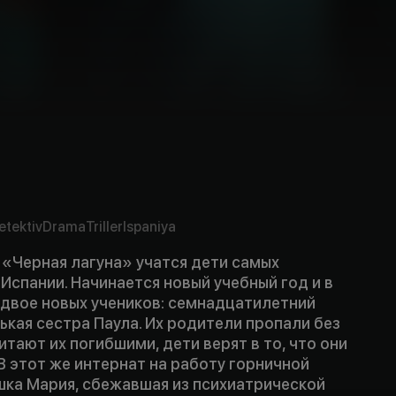
etektiv
Drama
Triller
Ispaniya
 «Черная лагуна» учатся дети самых
Испании. Начинается новый учебный год и в
 двое новых учеников: семнадцатилетний
ькая сестра Паула. Их родители пропали без
читают их погибшими, дети верят в то, что они
 В этот же интернат на работу горничной
шка Мария, сбежавшая из психиатрической