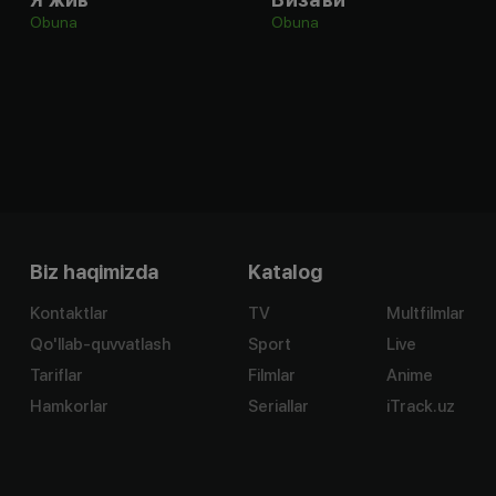
Obuna
Obuna
Biz haqimizda
Katalog
Kontaktlar
TV
Multfilmlar
Qo'llab-quvvatlash
Sport
Live
Tariflar
Filmlar
Anime
Hamkorlar
Seriallar
iTrack.uz