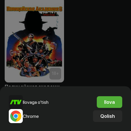
18
+
Полицейская академия 6: Город в осаде
Bepul
Ilova
Ilovaga o'tish
Qolish
Chrome