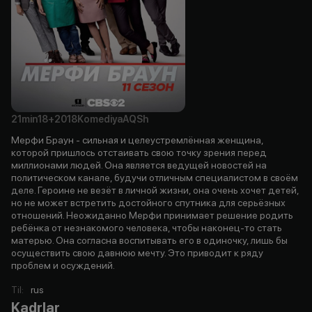
21min
18+
2018
Komediya
AQSh
Мерфи Браун - сильная и целеустремлённая женщина,
которой пришлось отстаивать свою точку зрения перед
миллионами людей. Она является ведущей новостей на
политическом канале, будучи отличным специалистом в своём
деле. Героине не везёт в личной жизни, она очень хочет детей,
но не может встретить достойного спутника для серьёзных
отношений. Неожиданно Мерфи принимает решение родить
ребёнка от незнакомого человека, чтобы наконец-то стать
матерью. Она согласна воспитывать его в одиночку, лишь бы
осуществить свою давнюю мечту. Это приводит к ряду
проблем и осуждений.
Til
:
rus
Kadrlar