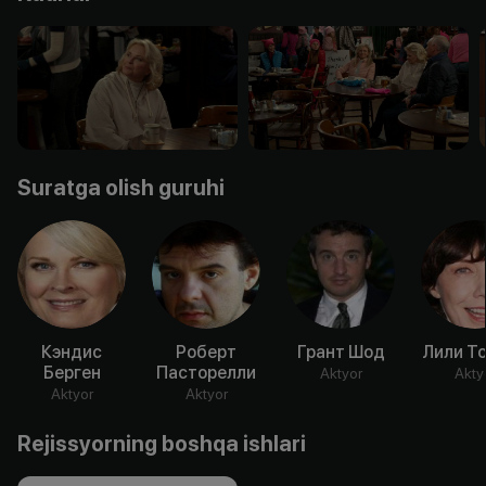
Suratga olish guruhi
Кэндис
Роберт
Грант Шод
Лили Т
Берген
Пасторелли
Aktyor
Akty
Aktyor
Aktyor
Rejissyorning boshqa ishlari