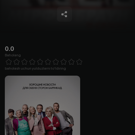
0.0
Baholang
Empty
1 Star
2 Stars
3 Stars
4 Stars
5 Stars
6 Stars
7 Stars
8 Stars
9 Stars
10 Stars
baholash uchun yulduzlarni to'ldiring