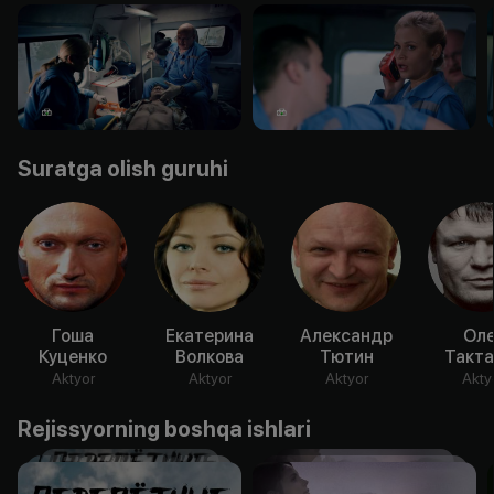
Suratga olish guruhi
Гоша
Екатерина
Александр
Оле
Куценко
Волкова
Тютин
Такта
Aktyor
Aktyor
Aktyor
Akty
Rejissyorning boshqa ishlari