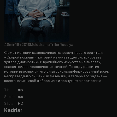
48min
16+
2018
Melodrama
Triller
Rossiya
Сюжет истории разворачивается вокруг нового водителя
«Скорой помощи», который начинает демонстрировать
чудеса диагностики и врачебного искусства на вызовах,
спасая немало человеческих жизней. По ходу развития
истории выясняется, что он высококвалифицированный врач,
несправедливо лишённый лицензии, и теперь его задача —
восстановить своё доброе имя и вернуться в профессию.
Til
:
rus
Subtitr
:
rus
Sifati
:
HD
Kadrlar