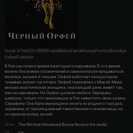
1soat
47min
13+
1959
Drama
Melodrama
Musiqa
Fentezi
Braziliya
Italiya
Fransiya
В Рио наступило время ежегодного карнавала. В это время
можно без всяких ограничений и самоконтроля предаваться
веселью, музыке и танцам. Орфей работает кондуктором
трамвая, играет на гитаре. Орфей помолвлен с Мирой. Мира
весьма экзотическая женщина, она каждый день живёт так,
как на карнавале. Но Орфео должен любить Эвридику
девушку, только что приехавшую в Рио навестить свою кузину
Серафину. Она была вынуждена уехать из родного городка,
скрываясь от преследований таинственного незнакомца, но
он приехал вслед за ней.
Shior
:
The film that introduced Bossa Nova to the world...
Til
:
rus