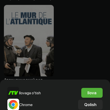
16
+
Атлантический вал
Obuna
Ilova
Ilovaga o'tish
Qolish
Chrome