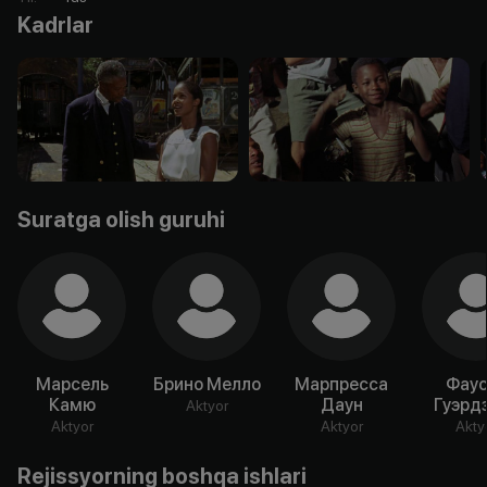
Kadrlar
Suratga olish guruhi
Марсель
Брино Мелло
Марпресса
Фаус
Камю
Даун
Гуэрд
Aktyor
Aktyor
Aktyor
Akty
Rejissyorning boshqa ishlari