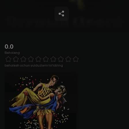
0.0
Baholang
Empty
1 Star
2 Stars
3 Stars
4 Stars
5 Stars
6 Stars
7 Stars
8 Stars
9 Stars
10 Stars
baholash uchun yulduzlarni to'ldiring