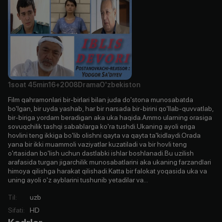
1soat
45min
16+
2008
Drama
O'zbekiston
Film qahramonlari bir-birlari bilan juda do'stona munosabatda
bo'lgan, bir uyda yashab, har bir narsada bir-birini qo'llab-quvvatlab,
bir-biriga yordam beradigan aka uka haqida.Ammo ularning orasiga
sovuqchilik tashqi sabablarga ko'ra tushdi.Ukaning ayoli eriga
hovlini teng ikkiga bo'lib olishni qayta va qayta ta'kidlaydi.Orada
yana bir ikki muammoli vaziyatlar kuzatiladi va bir hovli teng
o'rtasidan bo'lish uchun dastlabki ishlar boshlanadi.Bu uzilish
arafasida turgan jigarchilik munosabatlarini aka ukaning farzandlari
himoya qilishga harakat qilishadi.Katta bir falokat yoqasida uka va
uning ayoli o'z ayblarini tushunib yetadilar va...
Til
:
uzb
Sifati
:
HD