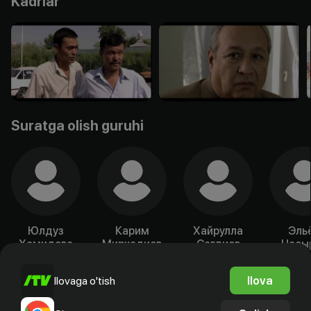
Kadrlar
Suratga olish guruhi
Юлдуз
Карим
Хайрулла
Эль
Хамидова
Мирхадиев
Сагдиев
Насы
Aktyor
Aktyor
Aktyor
Akty
Ilova
Ilovaga o'tish