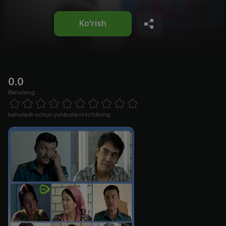
Ko'rish
0.0
Baholang
Empty
1 Star
2 Stars
3 Stars
4 Stars
5 Stars
6 Stars
7 Stars
8 Stars
9 Stars
10 Stars
baholash uchun yulduzlarni to'ldiring