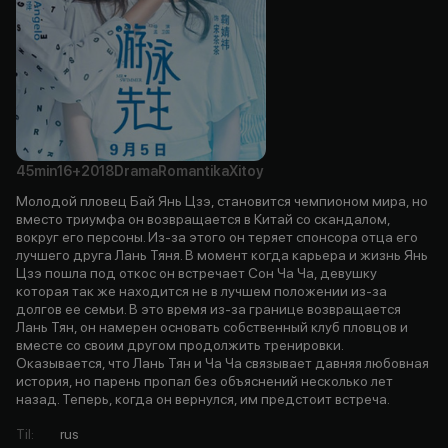
45min
16+
2018
Drama
Romantika
Xitoy
Молодой пловец Бай Янь Цзэ, становится чемпионом мира, но
вместо триумфа он возвращается в Китай со скандалом,
вокруг его персоны. Из-за этого он теряет спонсора отца его
лучшего друга Лань Тяня. В момент когда карьера и жизнь Янь
Цзэ пошла под откос он встречает Сон Ча Ча, девушку
которая так же находится не в лучшем положении из-за
долгов ее семьи. В это время из-за границе возвращается
Лань Тян, он намерен основать собственный клуб пловцов и
вместе со своим другом продолжить тренировки.
Оказывается, что Лань Тян и Ча Ча связывает давняя любовная
история, но парень пропал без объяснений несколько лет
назад. Теперь, когда он вернулся, им предстоит встреча.
Til
:
rus