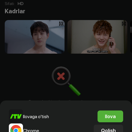
Sifati
:
HD
Kadrlar
Bu yerda aktyorlar, rejissyorlar. ssenariy
mualliflari va prodyuserlar bo`ladi
Ilova
Ilovaga o'tish
Qolish
Chrome