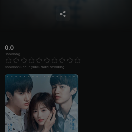
0.0
Baholang
Empty
1 Star
2 Stars
3 Stars
4 Stars
5 Stars
6 Stars
7 Stars
8 Stars
9 Stars
10 Stars
baholash uchun yulduzlarni to'ldiring