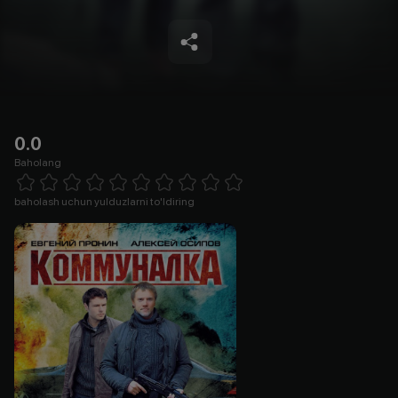
0.0
Baholang
Empty
1 Star
2 Stars
3 Stars
4 Stars
5 Stars
6 Stars
7 Stars
8 Stars
9 Stars
10 Stars
baholash uchun yulduzlarni to'ldiring