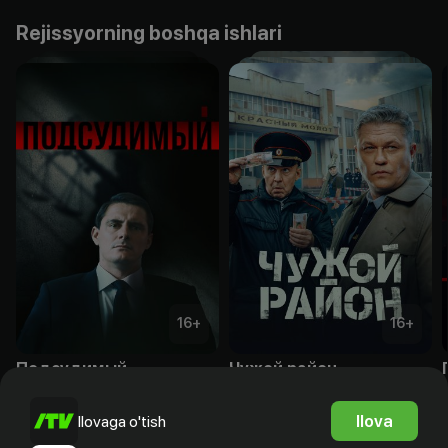
Rejissyorning boshqa ishlari
16
+
16
+
Подсудимый
Чужой район
Obuna
Obuna
Ilova
Ilovaga o'tish