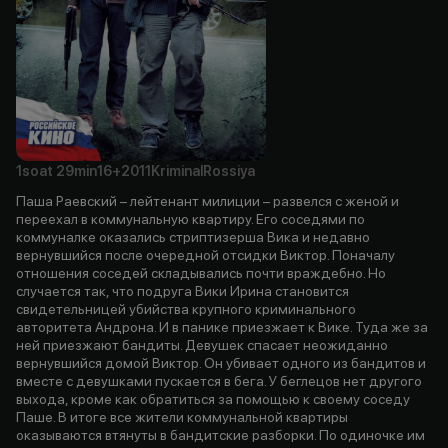
1soat
29min
16+
2011
Kriminal
Rossiya
Паша Раевский – лейтенант милиции – развелся с женой и
переехал в коммунальную квартиру. Его соседями по
коммуналке оказались стриптизерша Вика и недавно
вернувшийся после очередной отсидки Виктор. Поначалу
отношения соседей складывались почти враждебно. Но
случается так, что подруга Вики Ирина становится
свидетельницей убийства крупного криминального
авторитета Андрона. И в панике приезжает к Вике. Туда же за
ней приезжают бандиты. Девушек спасает неожиданно
вернувшийся домой Виктор. Он убивает одного из бандитов и
вместе с девушками пускается в бега. У беглецов нет другого
выхода, кроме как обратиться за помощью к своему соседу
Паше. В итоге все жители коммунальной квартиры
оказываются втянуты в бандитские разборки. По одиночке им