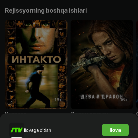
Rejissyorning boshqa ishlari
16
+
16
+
Интакто
Дева и дракон
Obuna
Obuna
Ilova
Ilovaga o'tish