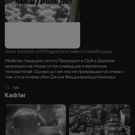
1soat
30min
18+
2011
Hujjatli
Tarix
Teleko'rsatuv
Rossiya
Убийство тридцать пятого Президента США в Далласе
произошло на глазах сотен очевидцев и миллионов
телезрителей. Однако до сих пор не прекращаются споры о
том, кто и почему убил Джона Фицджеральда Кеннеди.
Til
:
rus
Kadrlar