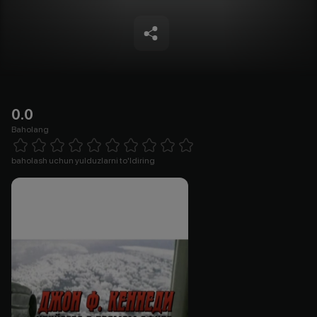
0.0
Baholang
Empty
1 Star
2 Stars
3 Stars
4 Stars
5 Stars
6 Stars
7 Stars
8 Stars
9 Stars
10 Stars
baholash uchun yulduzlarni to'ldiring