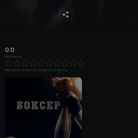
0.0
Baholang
Empty
1 Star
2 Stars
3 Stars
4 Stars
5 Stars
6 Stars
7 Stars
8 Stars
9 Stars
10 Stars
baholash uchun yulduzlarni to'ldiring