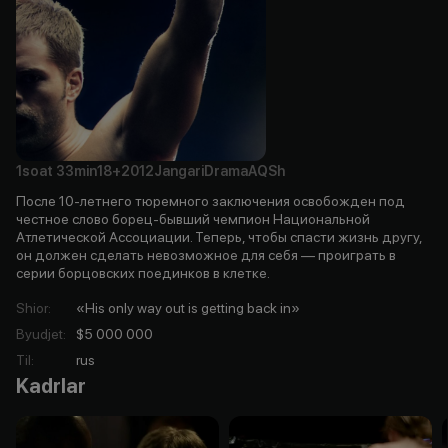
1soat
33min
18+
2012
Jangari
Drama
AQSh
После 10-летнего тюремного заключения освобожден под
честное слово борец-бывший чемпион Национальной
Атлетической Ассоциации. Теперь, чтобы спасти жизнь другу,
он должен сделать невозможное для себя — проиграть в
серии борцовских поединков в клетке.
Shior
:
«His only way out is getting back in»
Byudjet
:
$5 000 000
Til
:
rus
Kadrlar