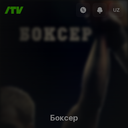
UZ
Боксер