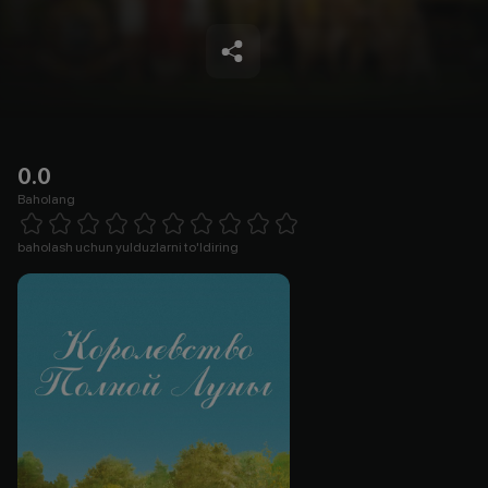
0.0
Baholang
Empty
1 Star
2 Stars
3 Stars
4 Stars
5 Stars
6 Stars
7 Stars
8 Stars
9 Stars
10 Stars
baholash uchun yulduzlarni to'ldiring