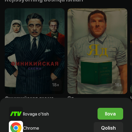
18
+
16
+
Финикийская схема
Яд
Obuna
Obuna
Ilova
Ilovaga o'tish
Qolish
Chrome