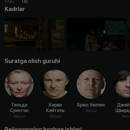
Sifati
:
HD
Kadrlar
Suratga olish guruhi
Тильда
Харви
Брюс Уиллис
Джей
Суинтон
Кейтель
Шварц
Aktyor
Aktyor
Aktyor
Akty
Rejissyorning boshqa ishlari