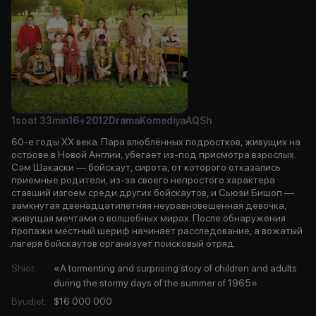
1soat
33min
16+
2012
Drama
Komediya
AQSh
60-е годы XX века. Пара влюблённых подростков, живущих на
острове в Новой Англии, убегает из-под присмотра взрослых.
Сэм Шакаски — бойскаут, сирота, от которого отказались
приемные родители, из-за своего непростого характера
ставший изгоем среди других бойскаутов, и Сьюзи Бишоп —
замкнутая двенадцатилетняя неуравновешенная девочка,
живущая мечтами о волшебных мирах. После обнаружения
пропажи местный шериф начинает расследование, а вожатый
лагеря бойскаутов организует поисковый отряд.
Shior
:
«A tormenting and surprising story of children and adults
during the stormy days of the summer of 1965»
Byudjet
:
$16 000 000