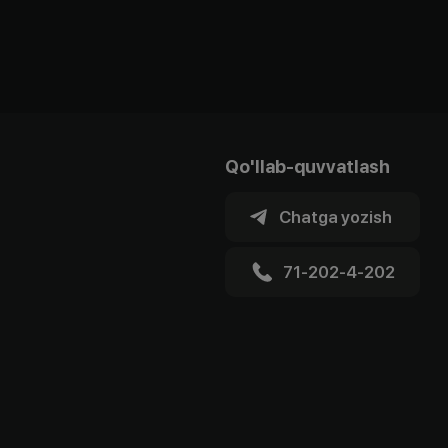
Qo'llab-quvvatlash
Chatga yozish
71-202-4-202