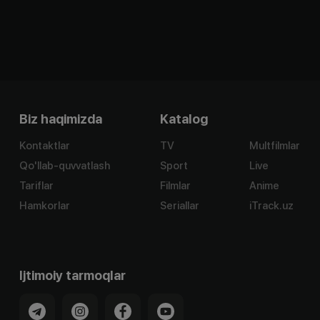
Biz haqimizda
Katalog
Kontaktlar
TV
Multfilmlar
Qo'llab-quvvatlash
Sport
Live
Tariflar
Filmlar
Anime
Hamkorlar
Seriallar
iTrack.uz
Ijtimoiy tarmoqlar