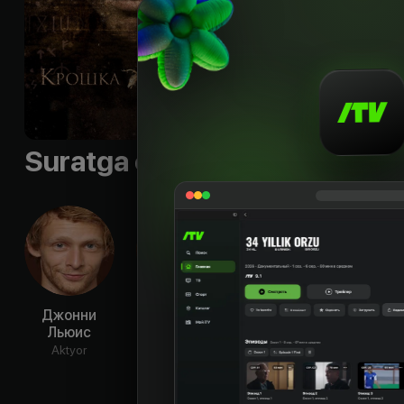
Suratga olish guruhi
Джонни
Александра
Гретчен
Ф
Льюис
Холден
Лодж
Бло
Aktyor
Aktyor
Aktyor
Ak