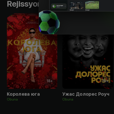
Rejissyorning boshqa ishlari
18
+
18
+
Королева юга
Ужас Долорес Роуч
Obuna
Obuna