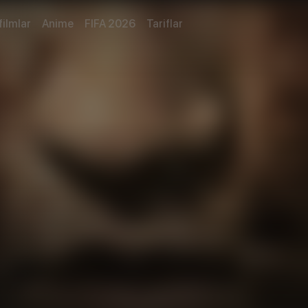
filmlar
Anime
FIFA 2026
Tariflar