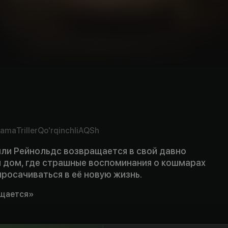
rama
Triller
Qo'rqinchli
AQSh
ли Рейнольдс возвращается в свой давно
 дом, где страшные воспоминания о кошмарах
росачиваться в её новую жизнь.
ащается»