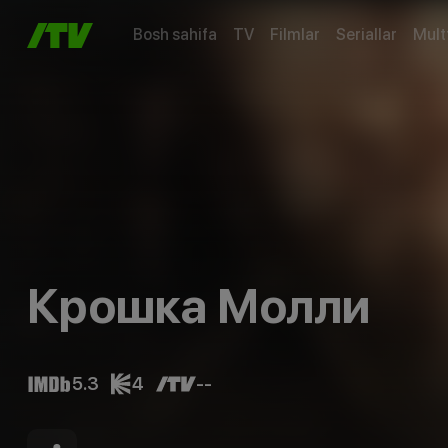
Bosh sahifa
TV
Filmlar
Seriallar
Mult
Крошка Молли
5.3
4
--