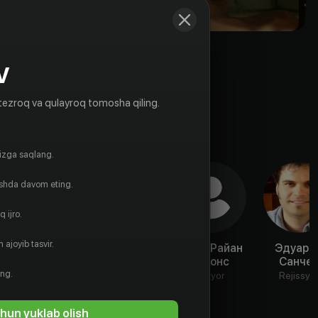
V
tezroq va qulayroq tomosha qiling.
gizga saqlang.
ishda davom eting.
 ijro.
 ajoyib tasvir.
Кэти Фостер
Дэниэл Росс
Тодд Райан
Эдуард
Джонс
Санче
Aktyor
Aktyor
ing.
Aktyor
Rejissyo
hun yuklab olish