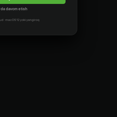
da davom etish
ud · macOS 12 yoki yangiroq