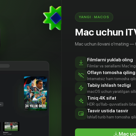
YANGI · MACOS
Mac uchun iT
Mac uchun ilovani o'rnating — 
Filmlarni yuklab oling
Filmlar va seriallarni Mac'in
Oflayn tomosha qiling
Internetsiz ham tomosha qil
Tabiiy ishlash tezligi
macOS uchun yaratilgan silliq
Tiniq 4K sifat
HDR qo'llab-quvvatlashi bilan
илд
Кен Арнольд
Тони Эллис
Лоурен
Tasvir ustida tasvir
велт
Лакис
Aktyor
Aktyor
Ishlаб turib ham tomosha qil
tyor
Aktyor
Mac uc