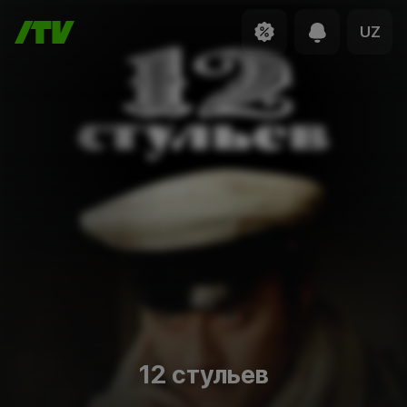
UZ
12 стульев