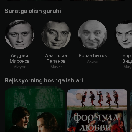
Suratga olish guruhi
Андрей
Анатолий
Ролан Быков
Геор
Миронов
Папанов
Виц
Aktyor
Aktyor
Aktyor
Akty
Rejissyorning boshqa ishlari