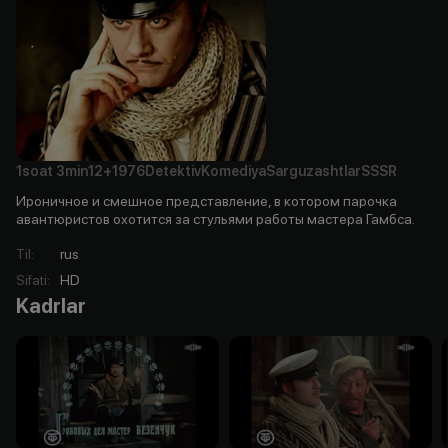
1soat
3min
12+
1976
Detektiv
Komediya
Sarguzashtlar
SSSR
Ироничное и смешное представление, в котором парочка
авантюристов охотится за стульями работы мастера Гамбса.
Til
:
rus
Sifati
:
HD
Kadrlar