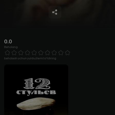
0.0
Baholang
Empty
1 Star
2 Stars
3 Stars
4 Stars
5 Stars
6 Stars
7 Stars
8 Stars
9 Stars
10 Stars
baholash uchun yulduzlarni to'ldiring