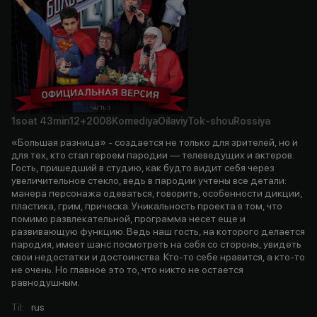
1soat
43min
12+
2008
Komediya
Oilaviy
Tok-shou
Rossiya
«Большая разница» - создается не только для зрителей, но и
для тех, кто стал героем пародии — телеведущих и актеров.
Гость, пришедший в студию, как будто видит себя через
увеличительное стекло, ведь в пародии учтены все детали:
манера персонажа одеваться, говорить, особенности дикции,
пластика, грим, прическа. Уникальность проекта в том, что
помимо развлекательной, программа несет еще и
развивающую функцию. Ведь наш гость, на которого делается
пародия, имеет шанс посмотреть на себя со стороны, увидеть
свои недостатки и достоинства. Кто-то себе нравится, а кто-то
не очень. Но главное это то, что никто не остается
равнодушным.
Til
:
rus