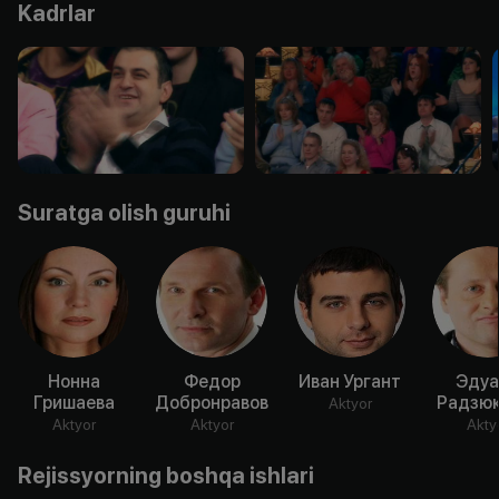
Kadrlar
Suratga olish guruhi
Нонна
Федор
Иван Ургант
Эдуа
Гришаева
Добронравов
Радзюк
Aktyor
Aktyor
Aktyor
Akty
Rejissyorning boshqa ishlari