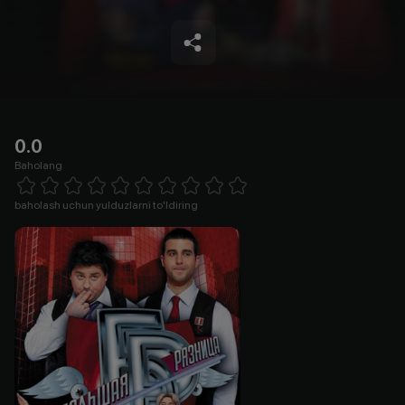
0.0
Baholang
Empty
1 Star
2 Stars
3 Stars
4 Stars
5 Stars
6 Stars
7 Stars
8 Stars
9 Stars
10 Stars
baholash uchun yulduzlarni to'ldiring