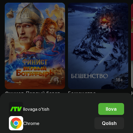
6
+
18
+
Финист. Первый богатырь
Бешенство
Obuna
Obuna
Ilova
Ilovaga o'tish
Qolish
Chrome