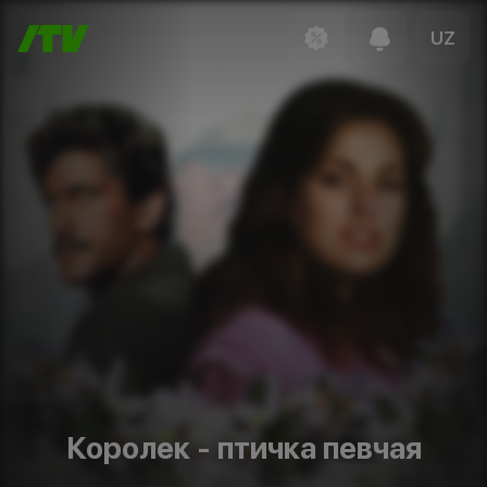
UZ
Королек - птичка певчая