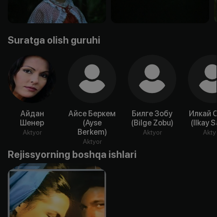
Suratga olish guruhi
Айдан
Айсе Беркем
Билге Зобу
Илкай 
Шенер
(Ayse
(Bilge Zobu)
(Ilkay 
Berkem)
Aktyor
Aktyor
Akty
Aktyor
Rejissyorning boshqa ishlari