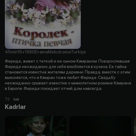
45min
16+
1980
Drama
Melodrama
Turkiya
Фериде, живет с теткой и ее сыном Кямраном. Повзрослевшая
Фериде неожиданно для себя влюбляется в кузена. Ее тайна
становится известна жителям деревни. Правда, вместе с этим
выясняется, что и Кямран тоже любит Фериде. Свадьбу
неожиданно срывает известие о мимолетном романе Кямрана
в Европе. Фериде покидает отчий дом навсегда.
Til
:
rus
Kadrlar