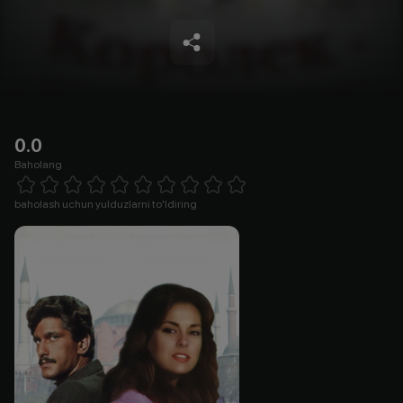
0.0
Baholang
Empty
1 Star
2 Stars
3 Stars
4 Stars
5 Stars
6 Stars
7 Stars
8 Stars
9 Stars
10 Stars
baholash uchun yulduzlarni to'ldiring