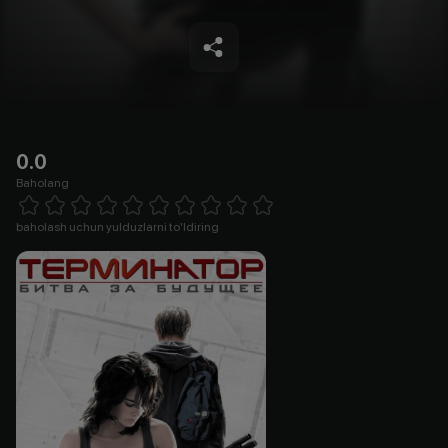
0.0
Baholang
Empty
1 Star
2 Stars
3 Stars
4 Stars
5 Stars
6 Stars
7 Stars
8 Stars
9 Stars
10 Stars
baholash uchun yulduzlarni to'ldiring