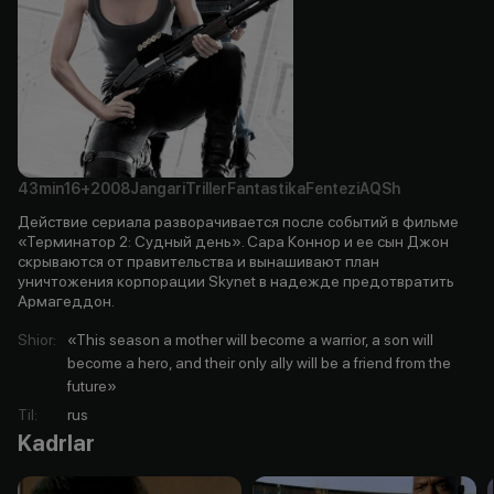
43min
16+
2008
Jangari
Triller
Fantastika
Fentezi
AQSh
Действие сериала разворачивается после событий в фильме
«Терминатор 2: Судный день». Сара Коннор и ее сын Джон
скрываются от правительства и вынашивают план
уничтожения корпорации Skynet в надежде предотвратить
Армагеддон.
Shior
:
«This season a mother will become a warrior, a son will
become a hero, and their only ally will be a friend from the
future»
Til
:
rus
Kadrlar