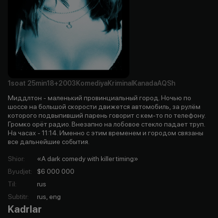
1soat
25min
18+
2003
Komediya
Kriminal
Kanada
AQSh
Миддлтон - маленький провинциальный город. Ночью по
шоссе на большой скорости движется автомобиль, за рулём
которого подвыпивший парень говорит с кем-то по телефону.
Громко орёт радио. Внезапно на лобовое стекло падает труп.
На часах - 11:14. Именно с этим временем и городом связаны
все дальнейшие события.
Shior
:
«A dark comedy with killer timing»
Byudjet
:
$6 000 000
Til
:
rus
Subtitr
:
rus, eng
Kadrlar