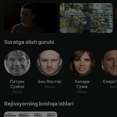
Suratga olish guruhi
Патрик
Бен Фостер
Хилари
Кларк 
Суэйзи
Суэнк
Aktyor
Akty
Aktyor
Aktyor
Rejissyorning boshqa ishlari