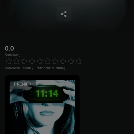
0.0
Baholang
Empty
1 Star
2 Stars
3 Stars
4 Stars
5 Stars
6 Stars
7 Stars
8 Stars
9 Stars
10 Stars
baholash uchun yulduzlarni to'ldiring