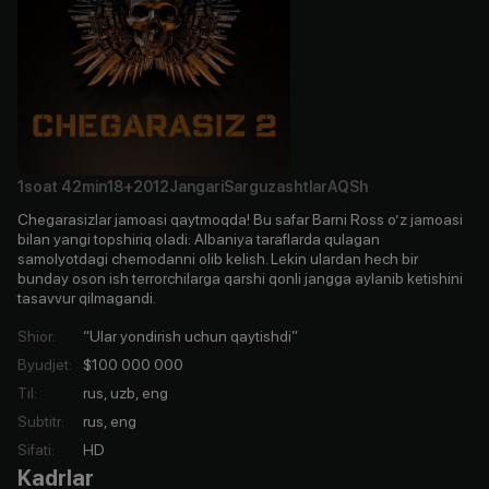
1soat
42min
18+
2012
Jangari
Sarguzashtlar
AQSh
Chegarasizlar jamoasi qaytmoqda! Bu safar Barni Ross o’z jamoasi
bilan yangi topshiriq oladi: Albaniya taraflarda qulagan
samolyotdagi chemodanni olib kelish. Lekin ulardan hech bir
bunday oson ish terrorchilarga qarshi qonli jangga aylanib ketishini
tasavvur qilmagandi.
Shior
:
“Ular yondirish uchun qaytishdi”
Byudjet
:
$100 000 000
Til
:
rus, uzb, eng
Subtitr
:
rus, eng
Sifati
:
HD
Kadrlar