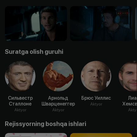
Suratga olish guruhi
Сильвестр
Арнольд
Брюс Уиллис
Ли
Сталлоне
Шварценеггер
Хемсв
Aktyor
Aktyor
Aktyor
Akty
Rejissyorning boshqa ishlari