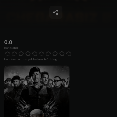
0.0
Baholang
Empty
1 Star
2 Stars
3 Stars
4 Stars
5 Stars
6 Stars
7 Stars
8 Stars
9 Stars
10 Stars
baholash uchun yulduzlarni to'ldiring