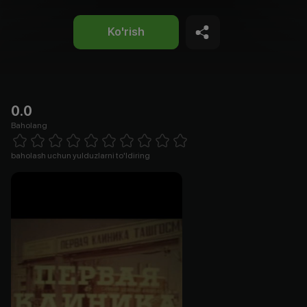
Ko'rish
0.0
Baholang
Empty
1 Star
2 Stars
3 Stars
4 Stars
5 Stars
6 Stars
7 Stars
8 Stars
9 Stars
10 Stars
baholash uchun yulduzlarni to'ldiring