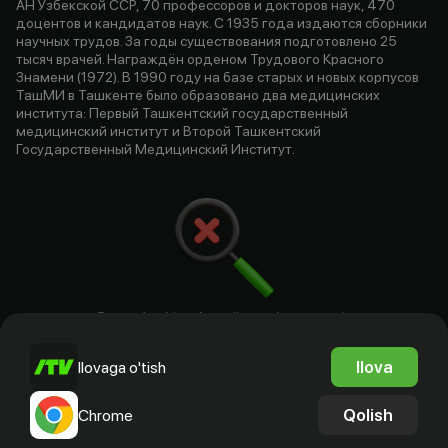
АН Узбекской ССР, 70 профессоров и докторов наук, 470
доцентов и кандидатов наук. С 1935 года издаются сборники
научных трудов. За годы существования подготовлено 25
тысяч врачей. Награждён орденом Трудового Красного
Знамени (1972). В 1990 году на базе старых и новых корпусов
ТашМИ в Ташкенте было образовано два медицинских
института: Первый Ташкентский государственный
медицинский институт и Второй Ташкентский
Государственный Медицинский Институт.
Bu yerda aktyorlar, rejissyorlar. ssenariy
mualliflari va prodyuserlar bo`ladi
Ilova
Ilovaga o'tish
Qolish
Chrome