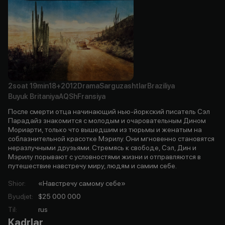
2soat
19min
18+
2012
Drama
Sarguzashtlar
Braziliya
Buyuk Britaniya
AQSh
Fransiya
После смерти отца начинающий нью-йоркский писатель Сэл
Парадайз знакомится с молодым и очаровательным Дином
Мориарти, только что вышедшим из тюрьмы и женатым на
соблазнительной красотке Мэрилу. Они мгновенно становятся
неразлучными друзьями. Стремясь к свободе, Сэл, Дин и
Мэрилу порывают с условностями жизни и отправляются в
путешествие навстречу миру, людям и самим себе.
Shior
:
«Навстречу самому себе»
Byudjet
:
$25 000 000
Til
:
rus
Kadrlar