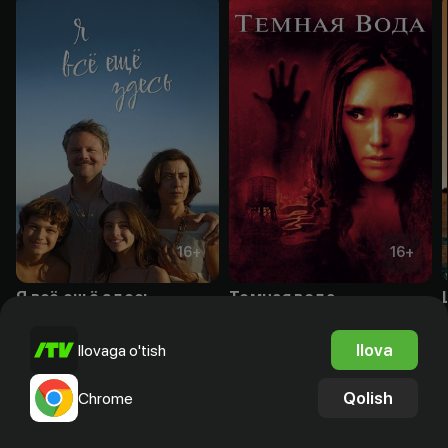
16
+
16
+
Я всё ещё здесь
Темная вода
Obuna
Sotib olish
Ilova
Ilovaga o'tish
Qolish
Chrome