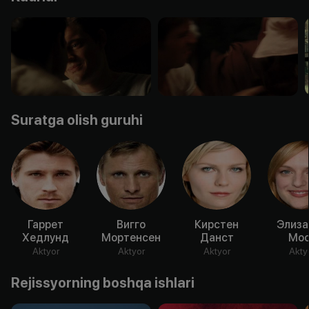
Suratga olish guruhi
Гаррет
Вигго
Кирстен
Элиза
Хедлунд
Мортенсен
Данст
Мо
Aktyor
Aktyor
Aktyor
Akty
Rejissyorning boshqa ishlari