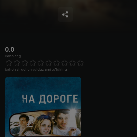
0.0
Baholang
Empty
1 Star
2 Stars
3 Stars
4 Stars
5 Stars
6 Stars
7 Stars
8 Stars
9 Stars
10 Stars
baholash uchun yulduzlarni to'ldiring