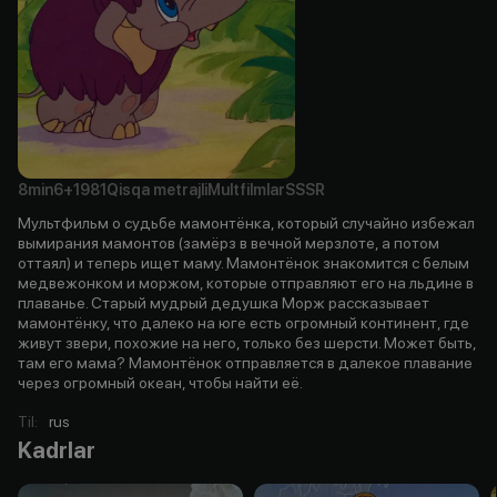
8min
6+
1981
Qisqa metrajli
Multfilmlar
SSSR
Мультфильм о судьбе мамонтёнка, который случайно избежал
вымирания мамонтов (замёрз в вечной мерзлоте, а потом
оттаял) и теперь ищет маму. Мамонтёнок знакомится с белым
медвежонком и моржом, которые отправляют его на льдине в
плаванье. Старый мудрый дедушка Морж рассказывает
мамонтёнку, что далеко на юге есть огромный континент, где
живут звери, похожие на него, только без шерсти. Может быть,
там его мама? Мамонтёнок отправляется в далекое плавание
через огромный океан, чтобы найти её.
Til
:
rus
Kadrlar