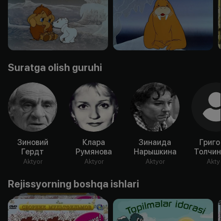
Suratga olish guruhi
Зиновий
Клара
Зинаида
Григо
Гердт
Румянова
Нарышкина
Толчин
Aktyor
Aktyor
Aktyor
Akty
Rejissyorning boshqa ishlari