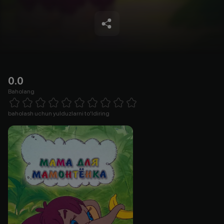
0.0
Baholang
Empty
1 Star
2 Stars
3 Stars
4 Stars
5 Stars
6 Stars
7 Stars
8 Stars
9 Stars
10 Stars
baholash uchun yulduzlarni to'ldiring