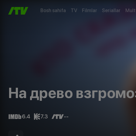
Bosh sahifa
TV
Filmlar
Seriallar
Mult
На древо взгромо
6.4
7.3
--