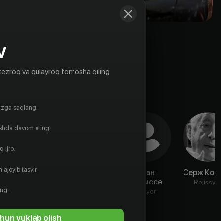
V
tezroq va qulayroq tomosha qiling.
gizga saqlang.
ishda davom eting.
 ijro.
 ajoyib tasvir.
Алис Саприч
Ролан
Жан
Серж Кор
Армонтель
Паниссе
Aktyor
Rejissyo
ing.
Aktyor
Aktyor
hun yuklab olish