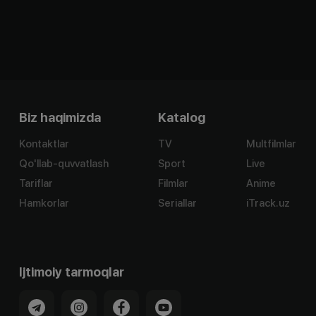
Biz haqimizda
Katalog
Kontaktlar
TV
Multfilmlar
Qo'llab-quvvatlash
Sport
Live
Tariflar
Filmlar
Anime
Hamkorlar
Seriallar
iTrack.uz
Ijtimoiy tarmoqlar