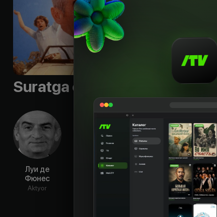
над обрывом.
Til
:
rus
Suratga olish guruhi
Луи де
Оливье Де
Ганс Мейер
Джер
Фюнес
Фюнес
Ча
Aktyor
Aktyor
Aktyor
Ak