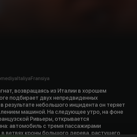
omediya
Italiya
Fransiya
гнат, возвращаясь из Италии в хорошем
роге подбирает двух непредвиденных
 в результате небольшого инцидента он теряет
влением машиной. На следующее утро, на фоне
ранцузской Ривьеры, открывается
ина: автомобиль с тремя пассажирами
 в ветвях кроны большого дерева, растущего