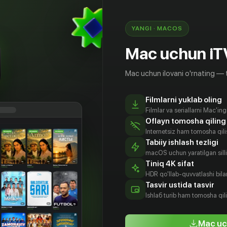
YANGI · MACOS
Mac uchun iT
Mac uchun ilovani o'rnating — 
Filmlarni yuklab oling
Filmlar va seriallarni Mac'in
Oflayn tomosha qiling
Internetsiz ham tomosha qil
Tabiiy ishlash tezligi
macOS uchun yaratilgan silliq
Tiniq 4K sifat
HDR qo'llab-quvvatlashi bilan
альдин
Дэниэл
Франко
Поль Пребуа
Tasvir ustida tasvir
плин
Беллю
Вольпи
Aktyor
Ishlаб turib ham tomosha qil
tyor
Aktyor
Aktyor
Mac uc