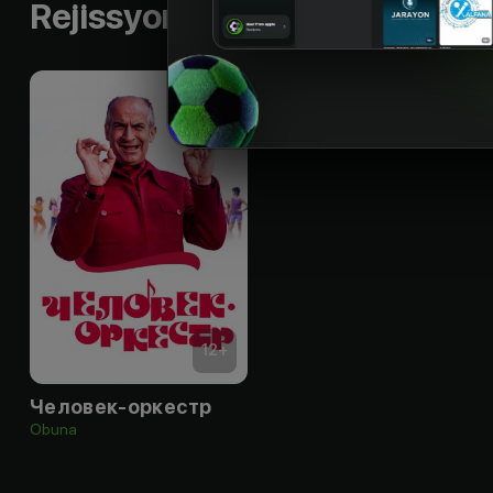
Rejissyorning boshqa ishlari
12
+
Человек-оркестр
Obuna