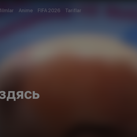
filmlar
Anime
FIFA 2026
Tariflar
здясь