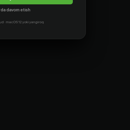
da davom etish
ud · macOS 12 yoki yangiroq