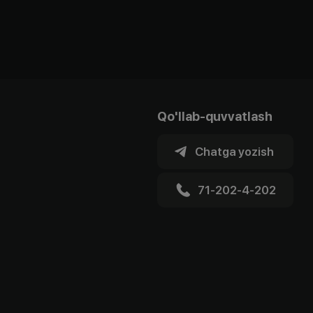
Qo'llab-quvvatlash
Chatga yozish
71-202-4-202