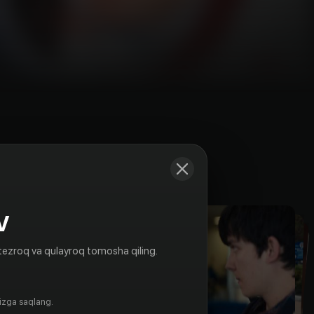
Kadrlar
V
tezroq va qulayroq tomosha qiling.
gizga saqlang.