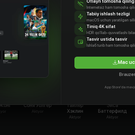
Oflayn tomosha qiling
гновеньем веселей вдвоем
Internetsiz ham tomosha qil
Tabiiy ishlash tezligi
macOS uchun yaratilgan silliq
Tiniq 4K sifat
HDR qo'llab-quvvatlashi bilan
Tasvir ustida tasvir
Ishlаб turib ham tomosha qil
Mac uc
Brauzer
App Store'da mavj
 Жонг
Соня Уолгер
Тайлер
Эйса
Хэклин
Баттерфилд
tyor
Aktyor
Aktyor
Aktyor