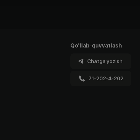
Qo'llab-quvvatlash
Chatga yozish
71-202-4-202