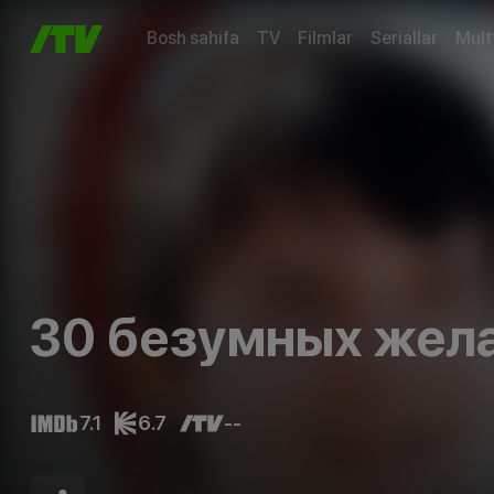
Bosh sahifa
TV
Filmlar
Seriallar
Mult
30 безумных жел
7.1
6.7
--