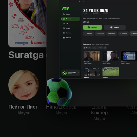
Shior
:
Жить одним м
Til
:
rus
Sifati
:
HD
Suratga olish guruhi
Пейтон Лист
Нина Добрев
Дэвид
Кен
Кокнер
Aktyor
Aktyor
Ak
Aktyor