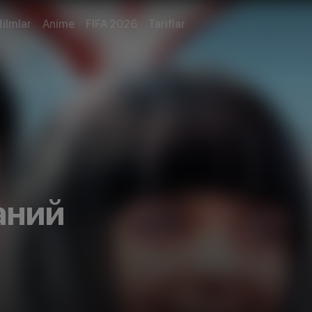
filmlar
Anime
FIFA 2026
Tariflar
аний