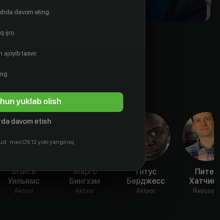
ishda davom eting.
 ijro.
 ajoyib tasvir.
ing.
hun yuklab olish
da davom etish
ud · macOS 12 yoki yangiroq
Мэйси
Марго
Титус
Питер
Уильямс
Бингхэм
Берджесс
Хатчинг
Aktyor
Aktyor
Aktyor
Rejissyo