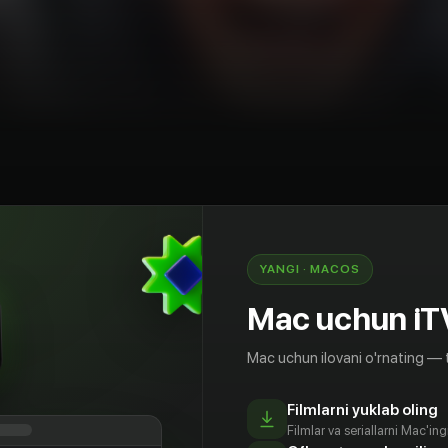
rama
Komediya
Sarguzashtlar
AQSh
YANGI · MACOS
ый ипохондрик, сортирующий багаж в
Mac uchun iT
о придумывая себе несуществующие болезни.
ник, которая видит в жизни только хорошее.
Mac uchun ilovani o'rnating — 
ком отрезке жизни, что ей остался. За это
спеть осуществить свои самые безумные
и заново откроют этот мир и самих себя с
Filmlarni yuklab oling
Filmlar va seriallarni Mac'in
х сторон.