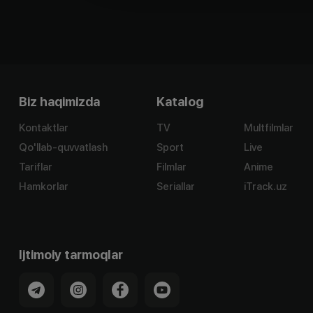
Biz haqimizda
Katalog
Kontaktlar
TV
Multfilmlar
Qo'llab-quvvatlash
Sport
Live
Tariflar
Filmlar
Anime
Hamkorlar
Seriallar
iTrack.uz
Ijtimoiy tarmoqlar