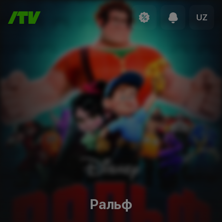
UZ
Ральф