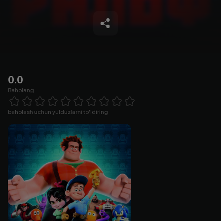
0.0
Baholang
Empty
1 Star
2 Stars
3 Stars
4 Stars
5 Stars
6 Stars
7 Stars
8 Stars
9 Stars
10 Stars
baholash uchun yulduzlarni to'ldiring