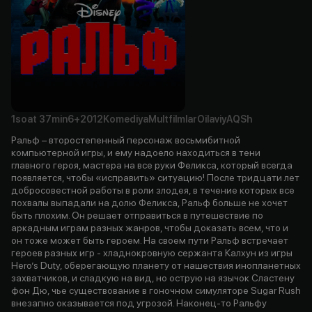
1soat
37min
6+
2012
Komediya
Multfilmlar
Oilaviy
AQSh
Ральф – второстепенный персонаж восьмибитной
компьютерной игры, и ему надоело находиться в тени
главного героя, мастера на все руки Феликса, который всегда
появляется, чтобы «исправить» ситуацию! После тридцати лет
добросовестной работы в роли злодея, в течение которых все
похвалы выпадали на долю Феликса, Ральф больше не хочет
быть плохим. Он решает отправиться в путешествие по
аркадным играм разных жанров, чтобы доказать всем, что и
он тоже может быть героем. На своем пути Ральф встречает
героев разных игр - хладнокровную сержанта Калхун из игры
Hero’s Duty, оберегающую планету от нашествия инопланетных
захватчиков, и сладкую на вид, но острую на язычок Сластену
фон Дю, чье существование в гоночном симуляторе Sugar Rush
внезапно оказывается под угрозой. Наконец-то Ральфу