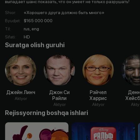
выпадает шанс показать, что он умеет не только разрушать!
Shior
:
«Хорошего друга должно быть много»
Byudjet
:
$165 000 000
Til
:
rus, eng
Sifati
:
HD
Suratga olish guruhi
Джейн Линч
Джон Си
Рэйчел
Денн
Райли
Харрис
Хейсб
Aktyor
Aktyor
Aktyor
Akty
Rejissyorning boshqa ishlari