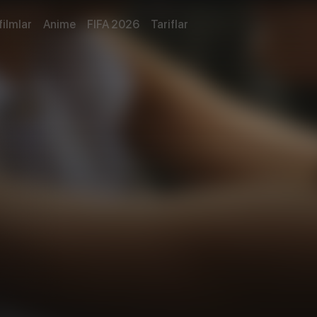
filmlar
Anime
FIFA 2026
Tariflar