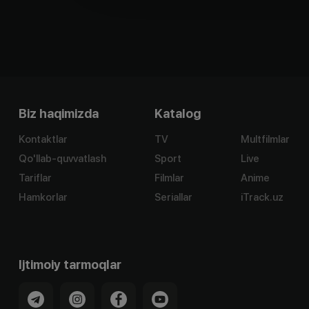
Biz haqimizda
Katalog
Kontaktlar
TV
Multfilmlar
Qo'llab-quvvatlash
Sport
Live
Tariflar
Filmlar
Anime
Hamkorlar
Seriallar
iTrack.uz
Ijtimoiy tarmoqlar