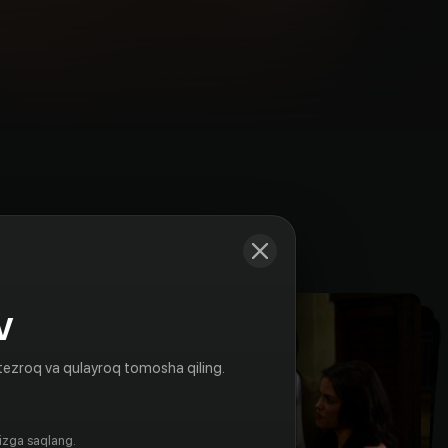
Kadrlar
V
tezroq va qulayroq tomosha qiling.
gizga saqlang.