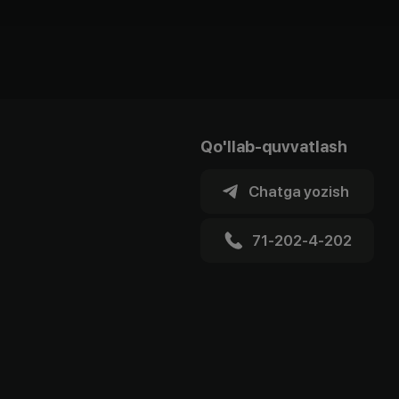
Qo'llab-quvvatlash
Chatga yozish
71-202-4-202