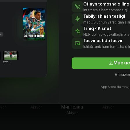
 выбор? И правда ли, что у любви нет срока
Oflayn tomosha qiling
Internetsiz ham tomosha qil
Tabiiy ishlash tezligi
срока давности»
macOS uchun yaratilgan silliq
Tiniq 4K sifat
HDR qo'llab-quvvatlashi bilan
Tasvir ustida tasvir
Ishlаб turib ham tomosha qil
Mac uc
Brauzer
App Store'da mavj
 Айзек
Крис Прэтт
Макс
Эри Грейнор
Мингелла
tyor
Aktyor
Aktyor
Aktyor