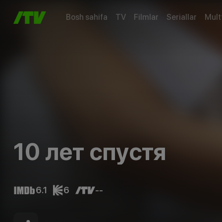
Bosh sahifa
TV
Filmlar
Seriallar
Mult
10 лет спустя
6.1
6
--