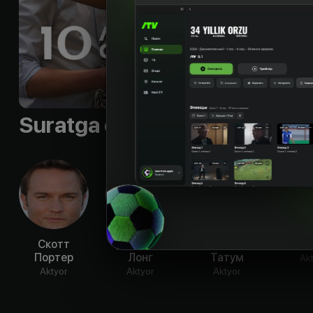
сделать правильный
давности?
Shior
:
«У любви нет 
Til
:
rus
Suratga olish guruhi
Скотт
Джастин
Ченнинг
Оскар
Портер
Лонг
Татум
Ak
Aktyor
Aktyor
Aktyor