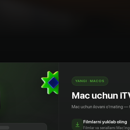
ya
Melodrama
AQSh
YANGI · MACOS
шие одноклассники собираются, чтобы
ой и поставить на уши весь город. Море
Mac uchun iT
 воспоминаний, но теперь все по-взрослому!
рибыл на вечеринку вместе с ослепительной
Mac uchun ilovani o'rnating — 
альная пара, и они счастливы в любви. Но этой
йку попадается его первая любовь, прошлое
Filmlarni yuklab oling
стучится в память с новой силой. Сможет ли он
Filmlar va seriallarni Mac'in