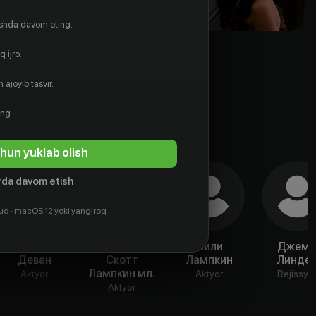
ishda davom eting.
 ijro.
 ajoyib tasvir.
ing.
hun yuklab olish
da davom etish
ud · macOS 12 yoki yangiroq
Дженна
Дэниэл
Лили
Джем
Деван
Скотт
Лампкин
Линде
Лампкин мл.
Aktyor
Aktyor
Rejissyo
Aktyor