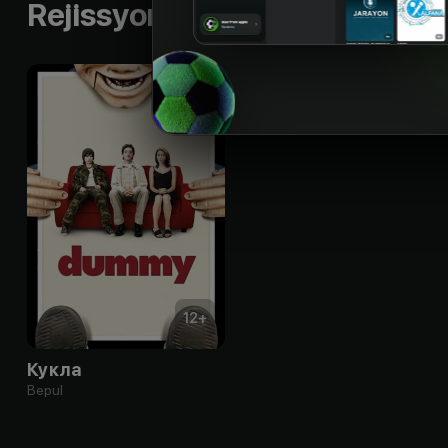
Rejissyorning boshqa ishlari
12
+
Кукла
Bepul