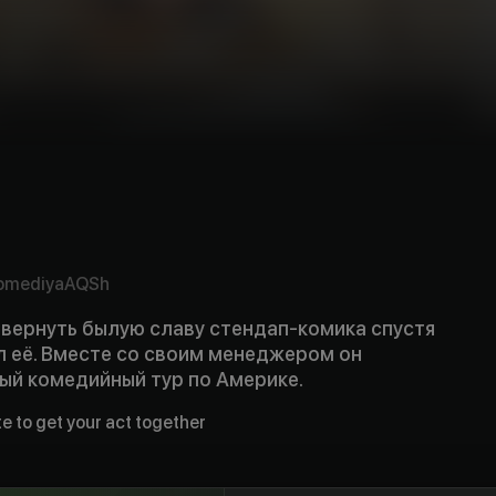
omediya
AQSh
 вернуть былую славу стендап-комика спустя
ил её. Вместе со своим менеджером он
ый комедийный тур по Америке.
ate to get your act together