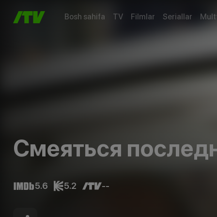
Bosh sahifa
TV
Filmlar
Seriallar
Mult
Смеяться послед
5.6
5.2
--