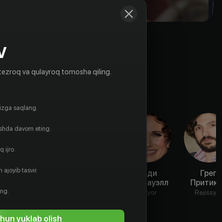
V
tezroq va qulayroq tomosha qiling.
gizga saqlang.
ishda davom eting.
 ijro.
 ajoyib tasvir.
Ron Clark
Кит Уиллси
Энди
Грег
МакДауэлл
Притик
Aktyor
Aktyor
ing.
Aktyor
Rejissyo
hun yuklab olish