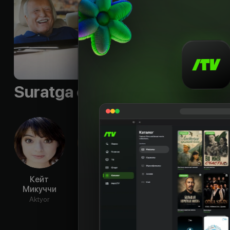
Suratga olish guruhi
Кейт
Льюис Блэк
Ричард
К
Микуччи
Кайнд
Пар
Aktyor
Aktyor
Aktyor
Ak