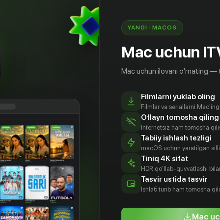
YANGI · MACOS
Mac uchun iT
Mac uchun ilovani o'rnating — 
Filmlarni yuklab oling
Filmlar va seriallarni Mac'in
Oflayn tomosha qiling
Internetsiz ham tomosha qil
Tabiiy ishlash tezligi
macOS uchun yaratilgan silliq
Tiniq 4K sifat
HDR qo'llab-quvvatlashi bilan
рис
Чеви Чейз
Ричард
Джордж
Tasvir ustida tasvir
нелл
Дрейфусс
Уоллес
Aktyor
Ishlаб turib ham tomosha qil
tyor
Aktyor
Aktyor
Mac uc