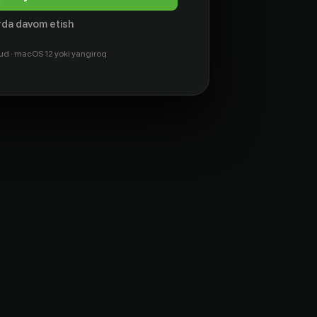
da davom etish
ud · macOS 12 yoki yangiroq