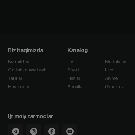
Biz haqimizda
Katalog
Kontaktlar
TV
Multfilmlar
Qo'llab-quvvatlash
Sport
Live
Tariflar
Filmlar
Anime
Hamkorlar
Seriallar
iTrack.uz
Ijtimoiy tarmoqlar