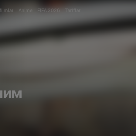
filmlar
Anime
FIFA 2026
Tariflar
ним