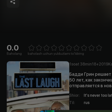
0.0
Empty
1 Star
2 Stars
3 Stars
4 Stars
5 Stars
6 Stars
7 Stars
8 Stars
9 Stars
10 Stars
Baholang
baholash uchun yulduzlarni to'ldiring
1soat
38min
18+
2019
K
Бадди Грин решает
50 лет, как законч
отправляется в нов
Shior
:
It's never too l
Til
:
rus