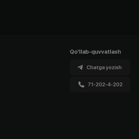
Qo'llab-quvvatlash
Chatga yozish
71-202-4-202