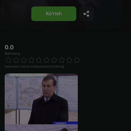
Ko'rish
0.0
Baholang
Empty
1 Star
2 Stars
3 Stars
4 Stars
5 Stars
6 Stars
7 Stars
8 Stars
9 Stars
10 Stars
baholash uchun yulduzlarni to'ldiring