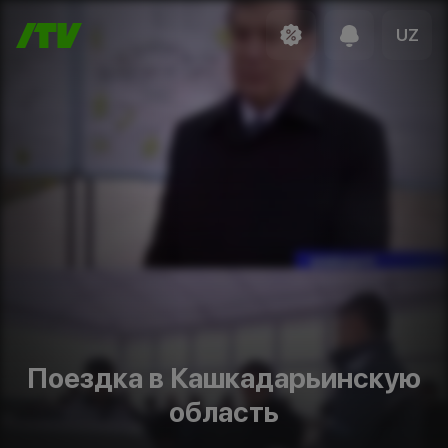
UZ
Поездка в Кашкадарьинскую
область