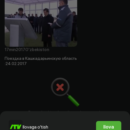
17min
2017
O'zbekiston
Поездка в Кашкадарьинскую область
:24.02.2017
Bu yerda aktyorlar, rejissyorlar. ssenariy
mualliflari va prodyuserlar bo`ladi
Ilova
Ilovaga o'tish