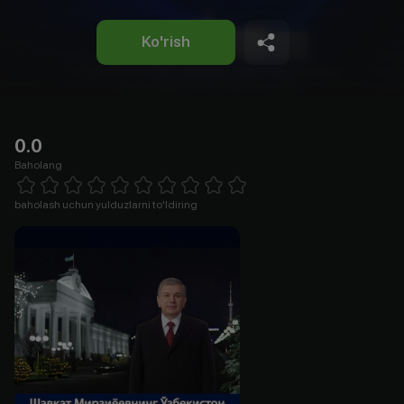
Ko'rish
0.0
Baholang
Empty
1 Star
2 Stars
3 Stars
4 Stars
5 Stars
6 Stars
7 Stars
8 Stars
9 Stars
10 Stars
baholash uchun yulduzlarni to'ldiring