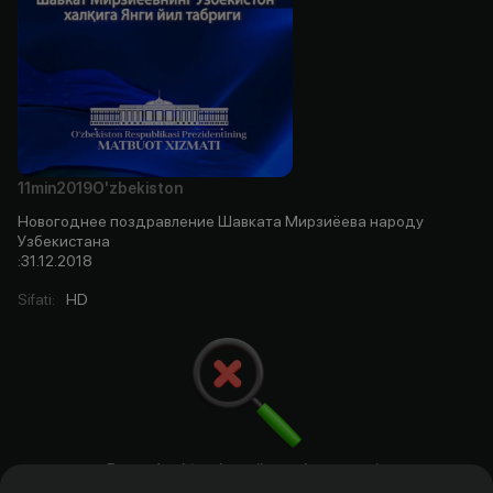
11min
2019
O'zbekiston
Новогоднее поздравление Шавката Мирзиёева народу
Узбекистана
:31.12.2018
Sifati
:
HD
Bu yerda aktyorlar, rejissyorlar. ssenariy
mualliflari va prodyuserlar bo`ladi