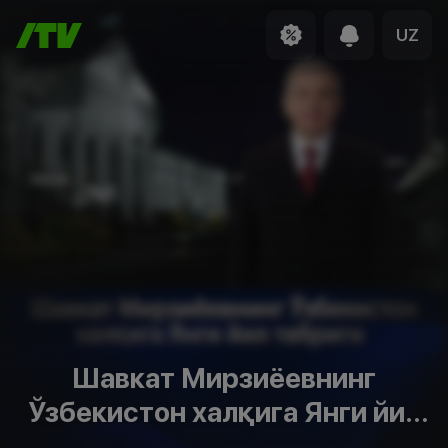
UZ
Шавкат Мирзиёевнинг
Ўзбекистон халқига Янги йил
табриги