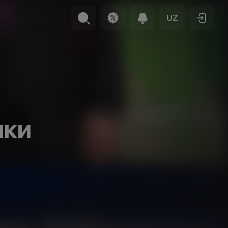
UZ
ики