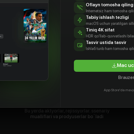
Oflayn tomosha qiling
Internetsiz ham tomosha qil
Tabiiy ishlash tezligi
macOS uchun yaratilgan silliq
Tiniq 4K sifat
HDR qo'llab-quvvatlashi bilan
Tasvir ustida tasvir
Ishlаб turib ham tomosha qil
Mac uc
Brauzer
App Store'da mavj
Bu yerda aktyorlar, rejissyorlar. ssenariy
mualliflari va prodyuserlar bo`ladi