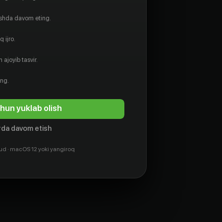
ishda davom eting.
 ijro.
 ajoyib tasvir.
ing.
hun yuklab olish
da davom etish
ud · macOS 12 yoki yangiroq