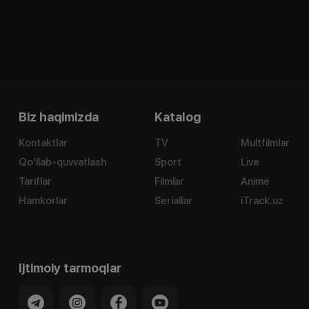
Biz haqimizda
Katalog
Kontaktlar
TV
Multfilmlar
Qo'llab-quvvatlash
Sport
Live
Tariflar
Filmlar
Anime
Hamkorlar
Seriallar
iTrack.uz
Ijtimoiy tarmoqlar