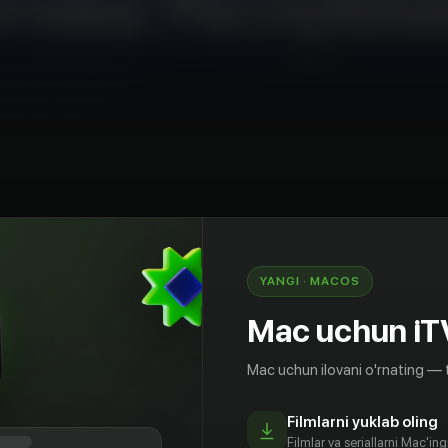
YANGI · MACOS
политика Республики Узбекистан
Mac uchun iT
Mac uchun ilovani o'rnating — 
Filmlarni yuklab oling
Filmlar va seriallarni Mac'in