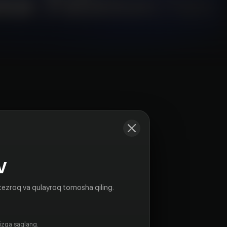
Kadrlar
V
tezroq va qulayroq tomosha qiling.
gizga saqlang.