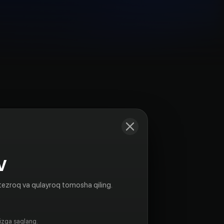
Kadrlar
V
tezroq va qulayroq tomosha qiling.
gizga saqlang.