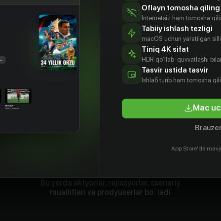
Oflayn tomosha qiling
Internetsiz ham tomosha qil
Tabiiy ishlash tezligi
macOS uchun yaratilgan silliq
Tiniq 4K sifat
HDR qo'llab-quvvatlashi bilan
Tasvir ustida tasvir
Ishlаб turib ham tomosha qil
Mac uc
Brauzer
App Store'da mavj
Bu yerda aktyorlar, rejissyorlar. ssenariy
mualliflari va prodyuserlar bo`ladi