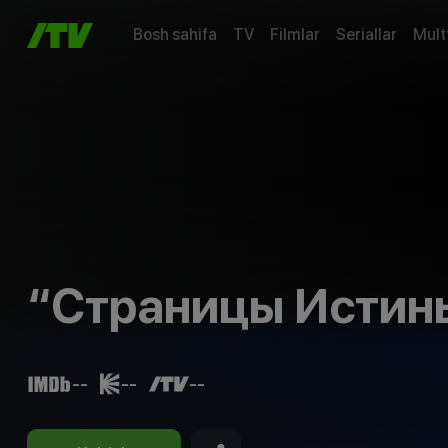
Bosh sahifa
TV
Filmlar
Seriallar
Mult
“Страницы Истин
--
--
--