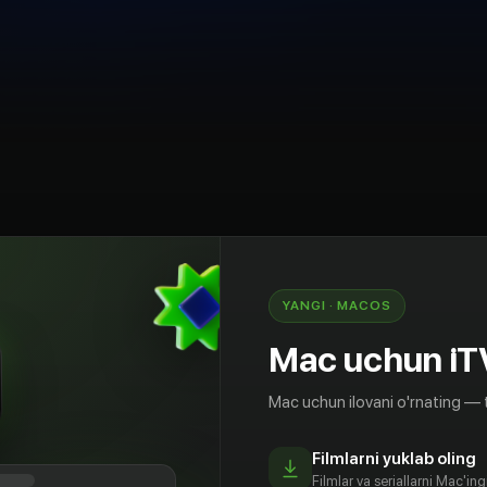
YANGI · MACOS
“ фильм
Mac uchun iT
Mac uchun ilovani o'rnating — 
Filmlarni yuklab oling
Filmlar va seriallarni Mac'in