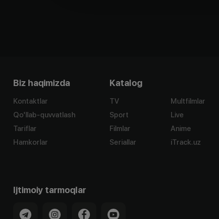
Biz haqimizda
Katalog
Kontaktlar
TV
Multfilmlar
Qo'llab-quvvatlash
Sport
Live
Tariflar
Filmlar
Anime
Hamkorlar
Seriallar
iTrack.uz
Ijtimoiy tarmoqlar