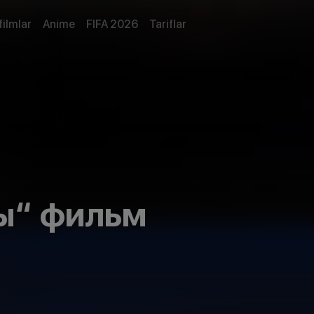
filmlar
Anime
FIFA 2026
Tariflar
ы“ фильм