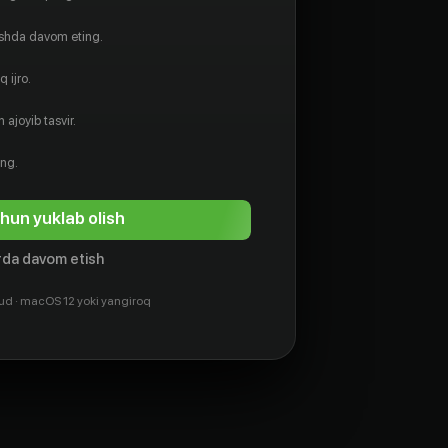
ishda davom eting.
 ijro.
 ajoyib tasvir.
ing.
hun yuklab olish
da davom etish
ud · macOS 12 yoki yangiroq