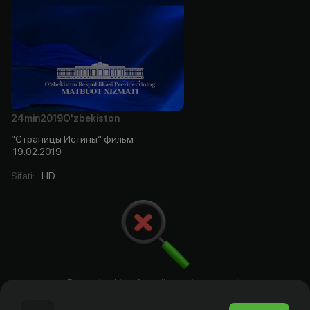
24min
2019
O'zbekiston
“Страницы Истины“ фильм
:19.02.2019
Sifati
:
HD
Bu yerda aktyorlar, rejissyorlar. ssenariy
mualliflari va prodyuserlar bo`ladi