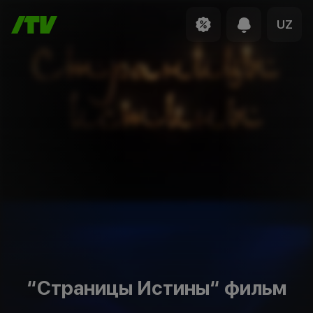
UZ
“Страницы Истины“ фильм